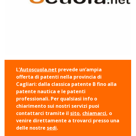
L
’Autoscuola.net
prevede un’ampia
offerta di patenti nella provincia di
Cagliari: dalla classica patente B fino alla
patente nautica e le patenti
professionali. Per qualsiasi info o
chiarimento sui nostri servizi puoi
contattarci tramite il
sito
,
chiamarci
, o
venire direttamente a trovarci presso una
delle nostre
sedi
.