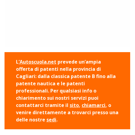
L
’Autoscuola.net
prevede un’ampia
offerta di patenti nella provincia di
Cagliari: dalla classica patente B fino alla
patente nautica e le patenti
professionali. Per qualsiasi info o
chiarimento sui nostri servizi puoi
contattarci tramite il
sito
,
chiamarci
, o
venire direttamente a trovarci presso una
delle nostre
sedi
.