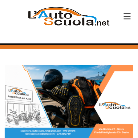
HOME
SERVIZI
CORSI PATENTE
CORSI PROFESSIONALI
PERCHÉ SCEGLIERCI
BLOG
CONTATTI