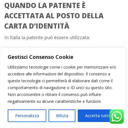
QUANDO LA PATENTE È
ACCETTATA AL POSTO DELLA
CARTA D’IDENTITÀ
In Italia la patente può essere utilizzata:
per
identificarsi presso uffici pubblici e privati
Gestisci Consenso Cookie
per
controlli delle forze dell’ordine
Utilizziamo tecnologie come i cookie per memorizzare e/o
per
operazioni che richiedono il
accedere alle informazioni del dispositivo. Il consenso a
riconoscimento personale
, ma non l’espatrio
queste tecnologie ci permetterà di elaborare dati come il
È quindi perfettamente legittimo presentare la patente
comportamento di navigazione o ID unici su questo sito.
al posto della carta d’identità in moltissime situazioni
Non acconsentire o ritirare il consenso può influire
quotidiane.
negativamente su alcune caratteristiche e funzioni.
Personalizza
Rifiuta
Accetta tutto