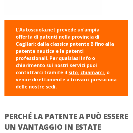
L
’Autoscuola.net
prevede un’ampia
offerta di patenti nella provincia di
Cagliari: dalla classica patente B fino alla
patente nautica e le patenti
professionali. Per qualsiasi info o
chiarimento sui nostri servizi puoi
contattarci tramite il
sito
,
chiamarci
, o
venire direttamente a trovarci presso una
delle nostre
sedi
.
PERCHÉ LA PATENTE A PUÒ ESSERE
UN VANTAGGIO IN ESTATE