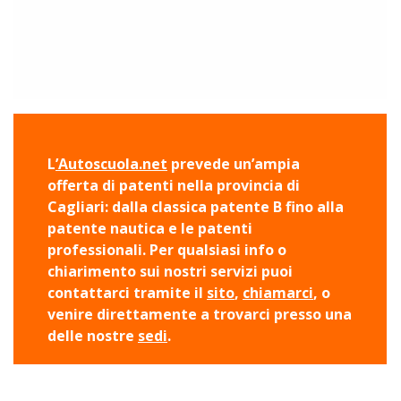
L
’Autoscuola.net
prevede un’ampia
offerta di patenti nella provincia di
Cagliari: dalla classica patente B fino alla
patente nautica e le patenti
professionali. Per qualsiasi info o
chiarimento sui nostri servizi puoi
contattarci tramite il
sito
,
chiamarci
, o
venire direttamente a trovarci presso una
delle nostre
sedi
.