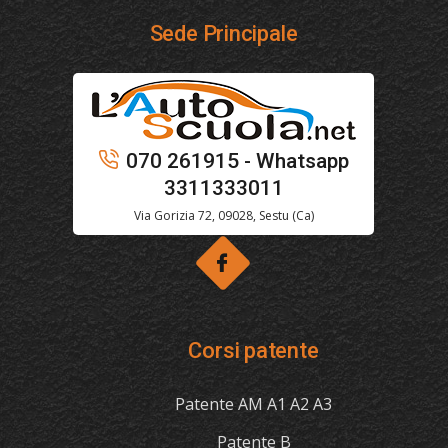
Sede Principale
070 261915 - Whatsapp
3311333011
Via Gorizia 72, 09028, Sestu (Ca)
Corsi patente
Patente AM A1 A2 A3
Patente B