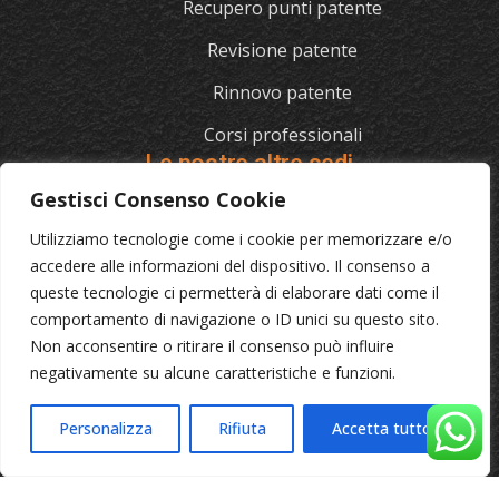
Recupero punti patente
Revisione patente
Rinnovo patente
Corsi professionali
Le nostre altre sedi
Gestisci Consenso Cookie
Utilizziamo tecnologie come i cookie per memorizzare e/o
L'AUTOSCUOLA
accedere alle informazioni del dispositivo. Il consenso a
queste tecnologie ci permetterà di elaborare dati come il
070/721841
comportamento di navigazione o ID unici su questo sito.
Via Cagliari 129, 09012 Capoterra (Ca)
Non acconsentire o ritirare il consenso può influire
negativamente su alcune caratteristiche e funzioni.
© 2023 L'Autoscuola • Partita IVA: 04046040921 •
Privacy
Personalizza
Rifiuta
Accetta tutto
•
Cookie Policy