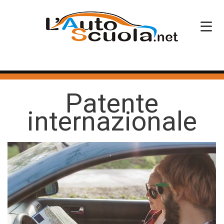
HOME
Patente
SERVIZI
internazionale
CORSI PATENTE
CORSI PROFESSIONALI
PERCHÉ SCEGLIERCI
BLOG
CONTATTI