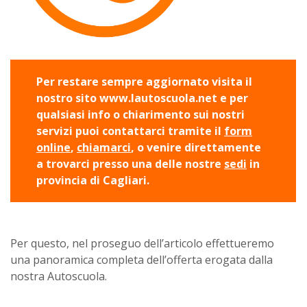
Per restare sempre aggiornato visita il
nostro sito www.lautoscuola.net
e per
qualsiasi info o chiarimento sui nostri
servizi puoi contattarci tramite il
form
online
,
chiamarci
, o venire direttamente
a trovarci presso una delle nostre
sedi
in
provincia di Cagliari.
Per questo, nel proseguo dell’articolo effettueremo
una panoramica completa dell’offerta erogata dalla
nostra Autoscuola.