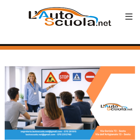
HOME
SERVIZI
CORSI PATENTE
CORSI PROFESSIONALI
PERCHÉ SCEGLIERCI
BLOG
CONTATTI