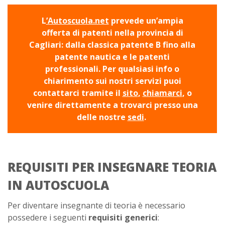
L
’Autoscuola.net
prevede un’ampia
offerta di patenti nella provincia di
Cagliari: dalla classica patente B fino alla
patente nautica e le patenti
professionali. Per qualsiasi info o
chiarimento sui nostri servizi puoi
contattarci tramite il
sito
,
chiamarci
, o
venire direttamente a trovarci presso una
delle nostre
sedi
.
REQUISITI PER INSEGNARE TEORIA
IN AUTOSCUOLA
Per diventare insegnante di teoria è necessario
possedere i seguenti
requisiti generici
: