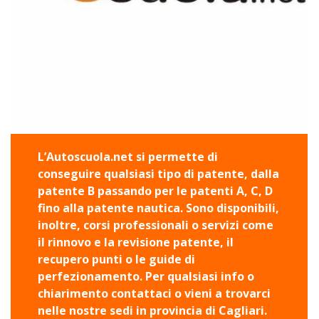
L’Autoscuola.net si permette di
conseguire qualsiasi tipo di patente, dalla
patente B passando per le patenti A, C, D
fino alla patente nautica. Sono disponibili,
inoltre, corsi professionali o servizi come
il rinnovo e la revisione patente, il
recupero punti o le guide di
perfezionamento. Per qualsiasi info o
chiarimento contattaci o vieni a trovarci
nelle nostre sedi in provincia di Cagliari.