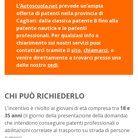
L
’Autoscuola.net
prevede un’ampia
offerta di patenti nella provincia di
Cagliari: dalla classica patente B fino alla
patente nautica e le patenti
professionali. Per qualsiasi info o
chiarimento sui nostri servizi puoi
contattarci tramite il
sito
,
chiamarci
, o
venire direttamente a trovarci presso una
delle nostre
sedi
.
CHI PUÒ RICHIEDERLO
L’incentivo è rivolto ai giovani di età compresa tra
18 e
35 anni
(il giorno della presentazione della domanda)
che intendono conseguire patenti professionali o
abilitazioni correlate al trasporto su strada di persone
o merci.