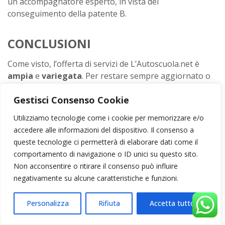
un accompagnatore esperto, in vista del
conseguimento della patente B.
CONCLUSIONI
Come visto, l’offerta di servizi de L’Autoscuola.net è
ampia
e
variegata
. Per restare sempre aggiornato o
per qualsiasi info o chiarimento, ti consigliamo di
Gestisci Consenso Cookie
visitare il nostro sito, contattarci tramite il form online
o telefonicamente, oppure venire direttamente a
Utilizziamo tecnologie come i cookie per memorizzare e/o
trovarci in sede.
accedere alle informazioni del dispositivo. Il consenso a
queste tecnologie ci permetterà di elaborare dati come il
comportamento di navigazione o ID unici su questo sito.
Non acconsentire o ritirare il consenso può influire
negativamente su alcune caratteristiche e funzioni.
Personalizza
Rifiuta
Accetta tutto