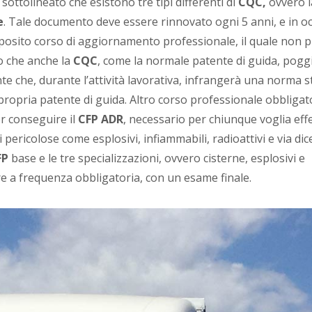
sottolineato che esistono tre tipi differenti di
CQC,
ovvero 
e
. Tale documento deve essere rinnovato ogni 5 anni, e in o
posito corso di aggiornamento professionale, il quale non 
o che anche la
CQC
, come la normale patente di guida, pogg
te che, durante l’attività lavorativa, infrangerà una norma s
 propria patente di guida. Altro corso professionale obbligat
r conseguire il
CFP ADR
, necessario per chiunque voglia eff
i pericolose come esplosivi, infiammabili, radioattivi e via dic
FP
base e le tre specializzazioni, ovvero cisterne, esplosivi e
e a frequenza obbligatoria, con un esame finale.