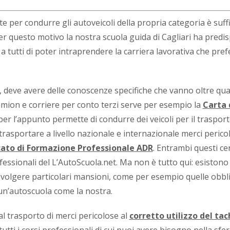
e per condurre gli autoveicoli della propria categoria è suff
 Per questo motivo la nostra scuola guida di Cagliari ha predi
 tutti di poter intraprendere la carriera lavorativa che pre
ti, deve avere delle conoscenze specifiche che vanno oltre qu
camion e corriere per conto terzi serve per esempio la
Carta 
per l’appunto permette di condurre dei veicoli per il trasport
 trasportare a livello nazionale e internazionale merci perico
cato di Formazione Professionale ADR
. Entrambi questi cert
ssionali del L’AutoScuola.net. Ma non è tutto qui: esistono 
 svolgere particolari mansioni, come per esempio quelle obbl
 un’autoscuola come la nostra.
al trasporto di merci pericolose al
corretto utilizzo del ta