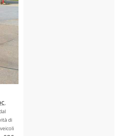
QC
,
dal
ità di
veicoli