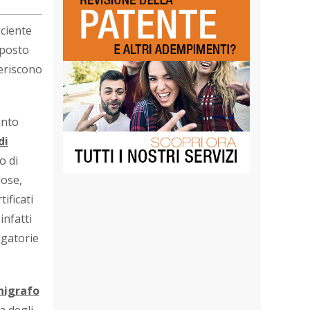
iciente
sposto
feriscono
anto
di
o di
lose,
ificati
infatti
igatorie
chigrafo