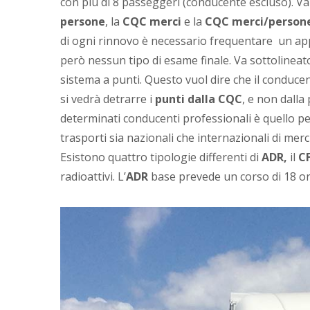
con più di 8 passeggeri (conducente escluso). Va 
persone
, la
CQC merci
e la
CQC merci/person
di ogni rinnovo è necessario frequentare un ap
però nessun tipo di esame finale. Va sottolineat
sistema a punti. Questo vuol dire che il conducen
si vedrà detrarre i
punti dalla CQC
, e non dalla
determinati conducenti professionali è quello pe
trasporti sia nazionali che internazionali di merc
Esistono quattro tipologie differenti di
ADR,
il
C
radioattivi. L’
ADR
base prevede un corso di 18 or