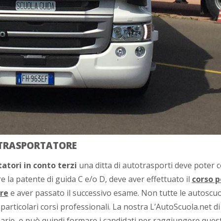
OTRASPORTATORE
atori in conto terzi
una ditta di autotrasporti deve poter 
e la patente di guida C e/o D, deve aver effettuato il
corso p
ore
e aver passato il successivo esame. Non tutte le autoscuo
particolari corsi professionali. La nostra L’AutoScuola.net di
sarie, e può quindi formare i candidati per raggiungere ques