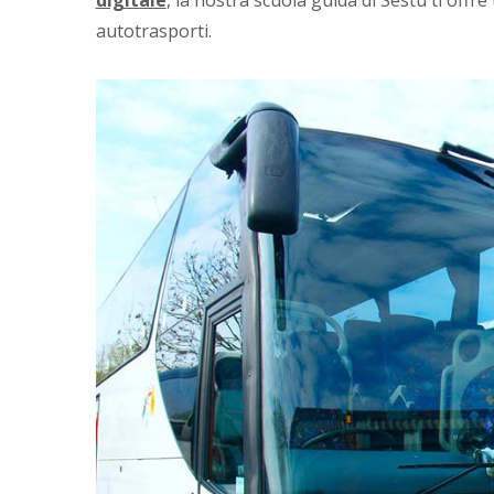
digitale
, la nostra scuola guida di Sestu ti offre
autotrasporti.