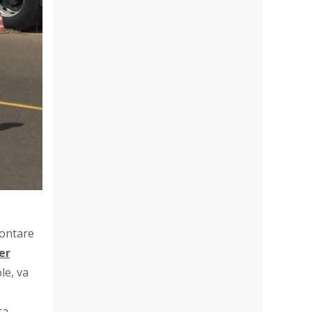
contare
er
le, va
ta