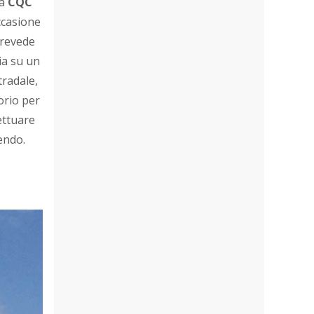
la
CQC
ccasione
prevede
ia su un
tradale,
orio per
ettuare
endo.