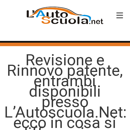
HOME
Revisione e
SERVIZI
Rinnovo patente,
CORSI PATENTE
entrambi
CORSI PROFESSIONALI
disponibili
PERCHÉ SCEGLIERCI
presso
L’Autoscuola.Net:
BLOG
ecco in cosa si
CONTATTI