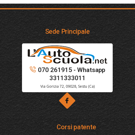
Sede Principale
070 261915 - Whatsapp
3311333011
Via Gorizia 72, 09028, Sestu (Ca)
Corsi patente