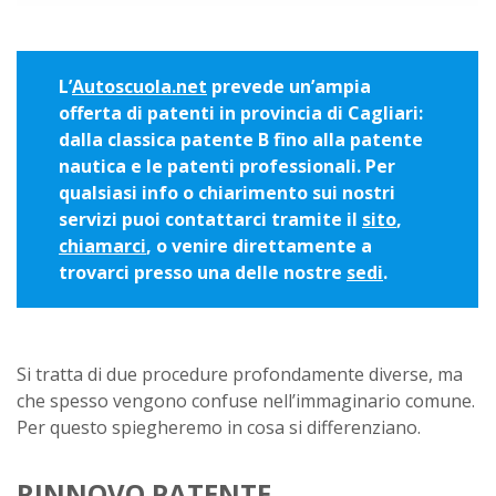
L’
Autoscuola.net
prevede un’ampia
offerta di patenti in provincia di Cagliari:
dalla classica patente B fino alla patente
nautica e le patenti professionali. Per
qualsiasi info o chiarimento sui nostri
servizi puoi contattarci tramite il
sito
,
chiamarci
, o venire direttamente a
trovarci presso una delle nostre
sedi
.
Si tratta di due procedure profondamente diverse, ma
che spesso vengono confuse nell’immaginario comune.
Per questo spiegheremo in cosa si differenziano.
RINNOVO PATENTE