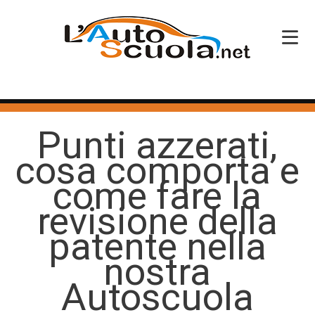
HOME
Punti azzerati,
SERVIZI
cosa comporta e
CORSI PATENTE
come fare la
CORSI PROFESSIONALI
revisione della
PERCHÉ SCEGLIERCI
patente nella
nostra
BLOG
Autoscuola
CONTATTI