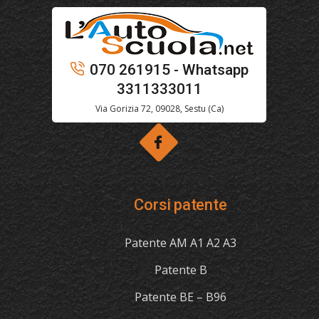
070 261915 - Whatsapp
3311333011
Via Gorizia 72, 09028, Sestu (Ca)
Corsi patente
Patente AM A1 A2 A3
Patente B
Patente BE – B96