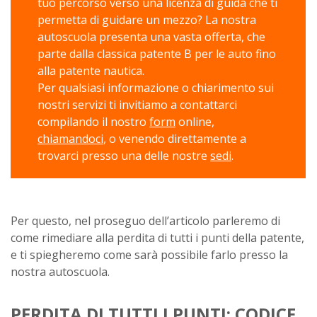
tuo percorso verso una licenza di guida che ti
permetta di guidare un mezzo? La nostra
autoscuola presenta una vasta offerta, che
parte dalla classica patente B per le auto fino
alla patente nautica.
Per qualsiasi informazione o chiarimento sui
nostri servizi ti invitiamo a contattarci
compilando il nostro
form
online,
chiamandoci
, o venendo direttamente a
trovarci presso una delle nostre
sedi
.
Per questo, nel proseguo dell’articolo parleremo di
come rimediare alla perdita di tutti i punti della patente,
e ti spiegheremo come sarà possibile farlo presso la
nostra autoscuola.
PERDITA DI TUTTI I PUNTI: CODICE