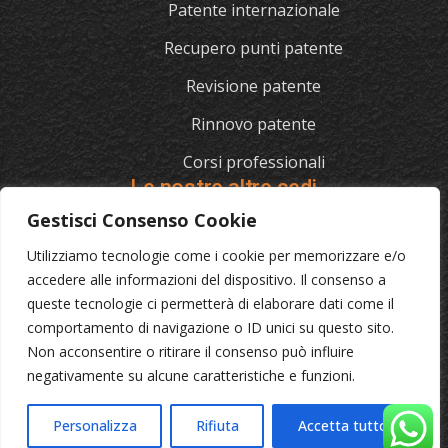
Patente internazionale
Recupero punti patente
Revisione patente
Rinnovo patente
Corsi professionali
Le nostre altre sedi
Gestisci Consenso Cookie
Utilizziamo tecnologie come i cookie per memorizzare e/o
L'AUTOSCUOLA
accedere alle informazioni del dispositivo. Il consenso a
queste tecnologie ci permetterà di elaborare dati come il
070/721841
comportamento di navigazione o ID unici su questo sito.
Via Cagliari 129, 09012 Capoterra (Ca)
Non acconsentire o ritirare il consenso può influire
negativamente su alcune caratteristiche e funzioni.
© 2023 L'Autoscuola • Partita IVA: 04046040921 •
Privacy
Personalizza
Rifiuta
Accetta tutto
•
Cookie Policy