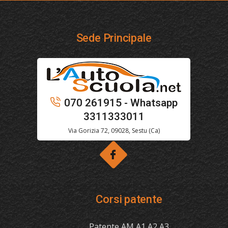
Sede Principale
070 261915 - Whatsapp
3311333011
Via Gorizia 72, 09028, Sestu (Ca)
Corsi patente
Patente AM A1 A2 A3