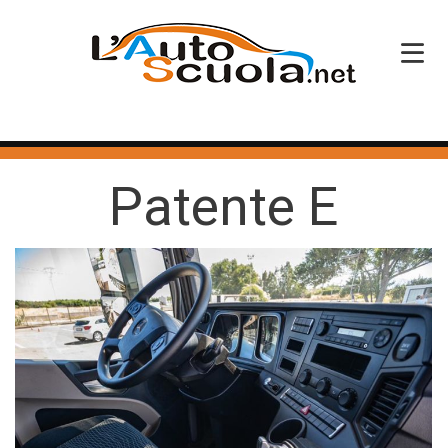
HOME
Patente E
SERVIZI
CORSI PATENTE
CORSI PROFESSIONALI
PERCHÉ SCEGLIERCI
BLOG
CONTATTI