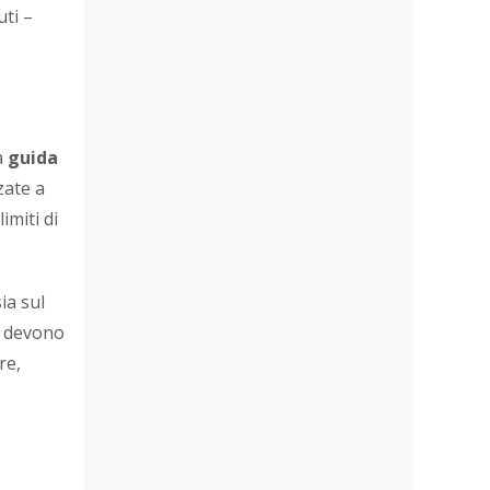
ti –
a
guida
zate a
imiti di
ia sul
e devono
re,