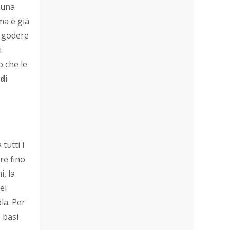
 una
ema è già
e godere
i
o che le
di
tutti i
re fino
i, la
ei
la. Per
 basi