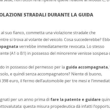
OLAZIONI STRADALI DURANTE LA GUIDA
 al suo fianco, commetta una violazione stradale che
re si trova al volante del veicolo. Cosa succederebbe? Ebb
mpagnata
verrebbe immediatamente revocata. Lo stesso
patente (A1 o B1) in possesso del minorenne venisse sospesa 
ndo in possesso del permesso per la
guida accompagnata
,
da solo, e quindi senza accompagnatore? Niente di buono,
 398 euro, il fermo dell’automobile per tre mesi e l’immedia
agnati per un anno prima di
fare la patente e guidare
quin
ottovalutata: questa misura propedeutica dà infatti l’opportu