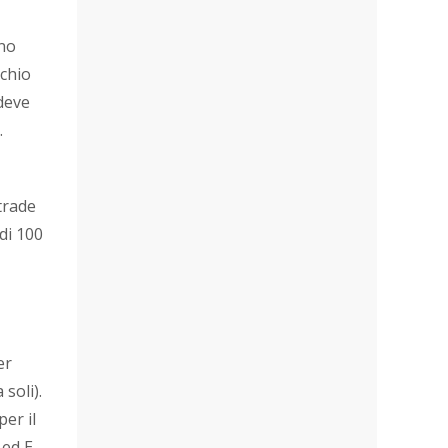
ono
chio
deve
.
trade
 di 100
er
soli).
er il
ed E.