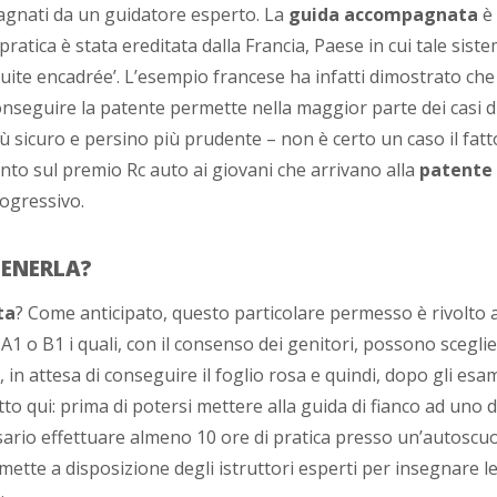
gnati da un guidatore esperto. La
guida accompagnata
è
 pratica è stata ereditata dalla Francia, Paese in cui tale sist
uite encadrée’. L’esempio francese ha infatti dimostrato ch
nseguire la patente permette nella maggior parte dei casi d
 sicuro e persino più prudente – non è certo un caso il fatt
nto sul premio Rc auto ai giovani che arrivano alla
patente 
ogressivo.
TENERLA?
ta
? Come anticipato, questo particolare permesso è rivolto a 
A1 o B1 i quali, con il consenso dei genitori, possono sceglie
 in attesa di conseguire il foglio rosa e quindi, dopo gli esam
to qui: prima di potersi mettere alla guida di fianco ad uno d
sario effettuare almeno 10 ore di pratica presso un’autoscuo
mette a disposizione degli istruttori esperti per insegnare le