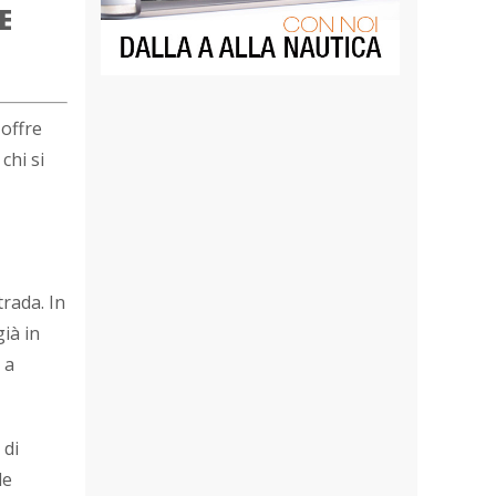
E
 offre
 chi si
trada. In
ià in
 a
 di
de