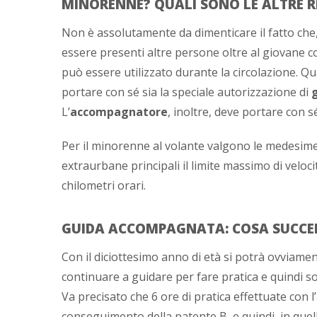
MINORENNE? QUALI SONO LE ALTRE R
Non è assolutamente da dimenticare il fatto che
essere presenti altre persone oltre al giovane 
può essere utilizzato durante la circolazione. Q
portare con sé sia la speciale autorizzazione di
L’
accompagnatore
, inoltre, deve portare con s
Per il minorenne al volante valgono le medesime 
extraurbane principali il limite massimo di velocit
chilometri orari.
GUIDA ACCOMPAGNATA: COSA SUCCED
Con il diciottesimo anno di età si potrà ovviame
continuare a guidare per fare pratica e quindi so
Va precisato che 6 ore di pratica effettuate con 
conseguimento della patente B, e quindi, in quell