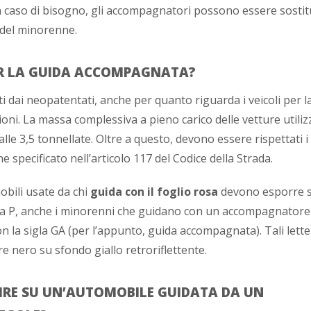
n caso di bisogno, gli accompagnatori possono essere sostitu
 del minorenne.
ER LA GUIDA ACCOMPAGNATA?
i dai neopatentati, anche per quanto riguarda i veicoli per l
ioni. La massa complessiva a pieno carico delle vetture utiliz
e 3,5 tonnellate. Oltre a questo, devono essere rispettati i l
ne specificato nell’articolo 117 del Codice della Strada.
obili usate da chi
guida con il foglio rosa
devono esporre s
tera P, anche i minorenni che guidano con un accompagnator
n la sigla GA (per l’appunto, guida accompagnata). Tali lette
e nero su sfondo giallo retroriflettente.
IRE SU UN’AUTOMOBILE GUIDATA DA UN