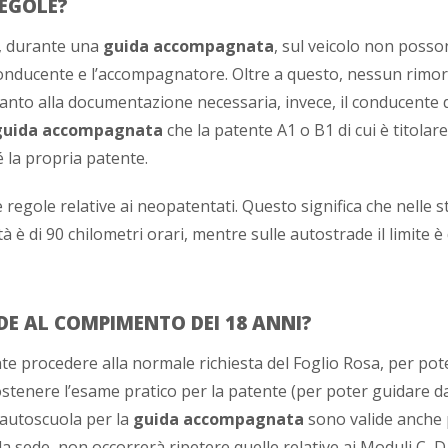
EGOLE?
, durante una
guida accompagnata
, sul veicolo non poss
conducente e l’accompagnatore. Oltre a questo, nessun rimor
uanto alla documentazione necessaria, invece, il conducente 
guida accompagnata
che la patente A1 o B1 di cui è titolare
é la propria patente.
regole relative ai neopatentati. Questo significa che nelle s
à è di 90 chilometri orari, mentre sulle autostrade il limite è
E AL COMPIMENTO DEI 18 ANNI?
nte procedere alla normale richiesta del Foglio Rosa, per pot
stenere l’esame pratico per la patente (per poter guidare da 
l’autoscuola per la
guida accompagnata
sono valide anche p
a sede, non occorrerà ripetere quelle relative ai Moduli C, D 