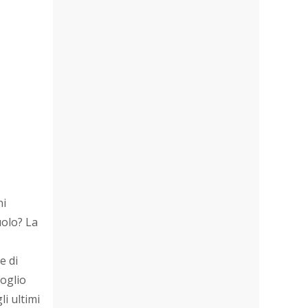
ni
uolo? La
e di
foglio
i ultimi