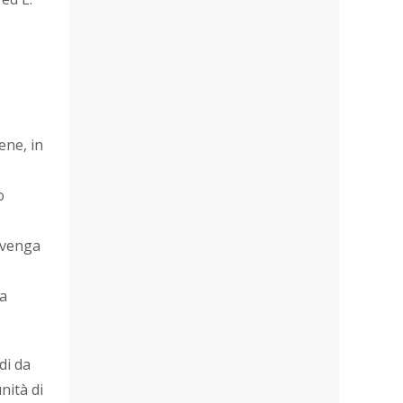
ene, in
o
 venga
ta
di da
nità di