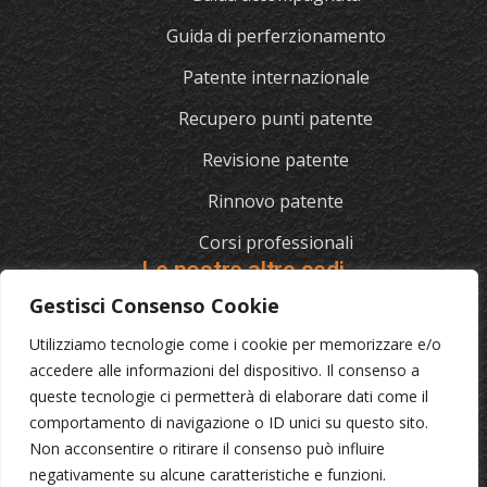
Guida di perferzionamento
Patente internazionale
Recupero punti patente
Revisione patente
Rinnovo patente
Corsi professionali
Le nostre altre sedi
Gestisci Consenso Cookie
Utilizziamo tecnologie come i cookie per memorizzare e/o
L'AUTOSCUOLA
accedere alle informazioni del dispositivo. Il consenso a
queste tecnologie ci permetterà di elaborare dati come il
070/721841
comportamento di navigazione o ID unici su questo sito.
Via Cagliari 129, 09012 Capoterra (Ca)
Non acconsentire o ritirare il consenso può influire
negativamente su alcune caratteristiche e funzioni.