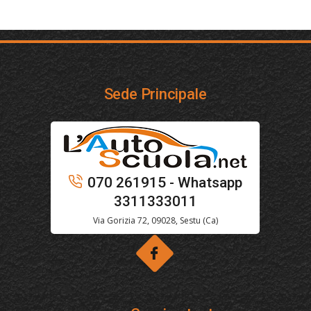
Sede Principale
070 261915 - Whatsapp
3311333011
Via Gorizia 72, 09028, Sestu (Ca)