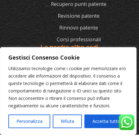
Recupero punti patente
Revisione patente
Rinnovo patente
Corsi professionali
Le nostre altre sedi
Gestisci Consenso Cookie
Utilizziamo tecnologie come i cookie per memorizzare e/o
L'AUTOSCUOLA
accedere alle informazioni del dispositivo. Il consenso a
queste tecnologie ci permetterà di elaborare dati come il
070/721841
comportamento di navigazione o ID unici su questo sito.
Via Cagliari 129, 09012 Capoterra (Ca)
Non acconsentire o ritirare il consenso può influire
negativamente su alcune caratteristiche e funzioni.
© 2023 L'Autoscuola • Partita IVA: 04046040921 •
Privacy
Personalizza
Rifiuta
Accetta tutto
•
Cookie Policy