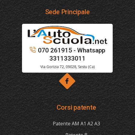
Sede Principale
070 261915 - Whatsapp
3311333011
Via Gorizia 72, 09028, Sestu (Ca)
Corsi patente
Patente AM A1 A2 A3
Patente B