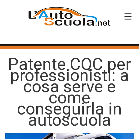
HOME
Patente CQC per
SERVIZI
professionisti: a
CORSI PATENTE
cosa serve e
CORSI PROFESSIONALI
come
PERCHÉ SCEGLIERCI
conseguirla in
autoscuola
BLOG
CONTATTI