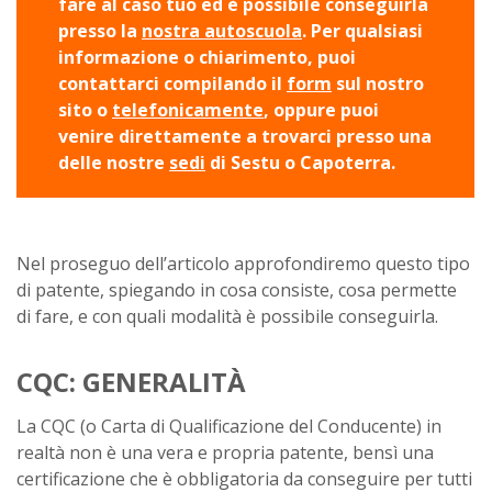
fare al caso tuo ed è possibile conseguirla
presso la
nostra autoscuola
. Per qualsiasi
informazione o chiarimento, puoi
contattarci compilando il
form
sul nostro
sito o
telefonicamente
, oppure puoi
venire direttamente a trovarci presso una
delle nostre
sedi
di Sestu o Capoterra.
Nel proseguo dell’articolo approfondiremo questo tipo
di patente, spiegando in cosa consiste, cosa permette
di fare, e con quali modalità è possibile conseguirla.
CQC: GENERALITÀ
La CQC (o Carta di Qualificazione del Conducente) in
realtà non è una vera e propria patente, bensì una
certificazione che è obbligatoria da conseguire per tutti