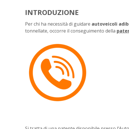
INTRODUZIONE
Per chi ha necessità di guidare
autoveicoli adibi
tonnellate, occorre il conseguimento della
pate
Si tratta di una patente disponibile presso
l’Aut