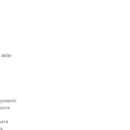
 delle
rgomenti
corre
sere
da.