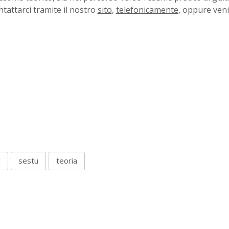
ntattarci tramite il nostro
sito
,
telefonicamente
, oppure ven
c
sestu
teoria