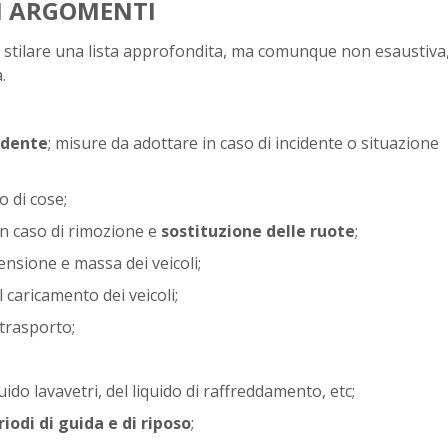
LI ARGOMENTI
o stilare una lista approfondita, ma comunque non esaustiva,
a.
idente
; misure da adottare in caso di incidente o situazione
o di cose;
n caso di rimozione e
sostituzione delle ruote
;
nsione e massa dei veicoli;
l caricamento dei veicoli;
i trasporto;
iquido lavavetri, del liquido di raffreddamento, etc;
riodi di guida e di riposo
;