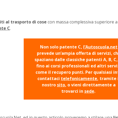
ti al trasporto di cose
con massa complessiva superiore a 
nte C
.
Non solo patente C,
l’Autoscuola.net
prevede un’ampia offerta di servizi, c
spaziano dalle classiche patenti A, B, C,
fino ai corsi professionali ed altri servi
come il recupero punti. Per qualsiasi in
contattaci
telefonicamente
, tramite 
nostro
sito
, o vieni direttamente a
trovarci in
sede
.
oscuola.Net
, ed in questo articolo proveremo a stilare una
li