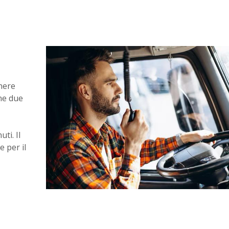
nere
one due
ti. Il
 per il