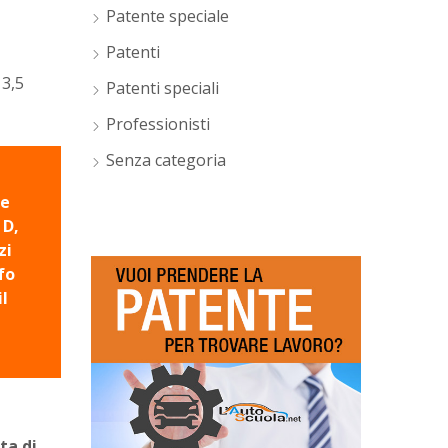
Patente speciale
Patenti
3,5
Patenti speciali
Professionisti
Senza categoria
he
 D,
zi
fo
il
sta di