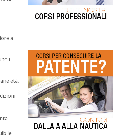
iore a
uto i
vane età,
dizioni
onto
ibile