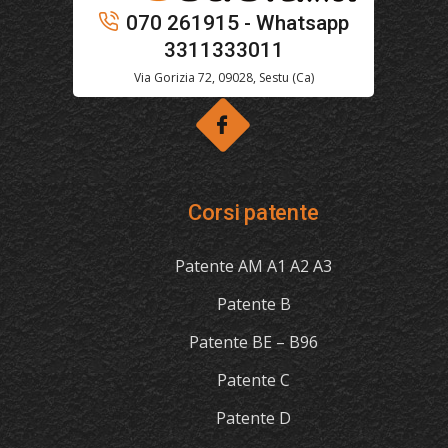
070 261915 - Whatsapp
3311333011
Via Gorizia 72, 09028, Sestu (Ca)
Corsi patente
Patente AM A1 A2 A3
Patente B
Patente BE – B96
Patente C
Patente D