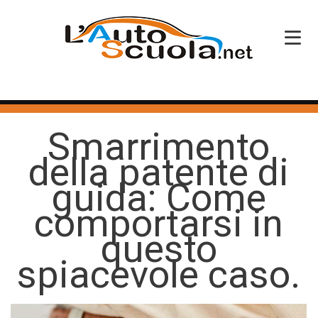
HOME
Smarrimento
SERVIZI
della patente di
CORSI PATENTE
guida: Come
CORSI PROFESSIONALI
comportarsi in
PERCHÉ SCEGLIERCI
questo
spiacevole caso.
BLOG
CONTATTI