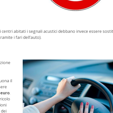
entri abitati i segnali acustici debbano invece essere sostitu
ramite i fari dell’auto).
azione
uona il
sere
 euro
.
ricolo
ioni
 dei