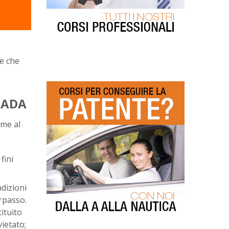
e che
RADA
ome al
fini
ndizioni
orpasso.
ituito
vietato;