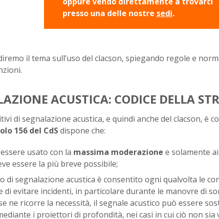
oppure vendo direttamente a trovarci
presso una delle nostre
sedi
.
diremo il tema sull’uso del clacson, spiegando regole e norm
zioni.
ALAZIONE ACUSTICA: CODICE DELLA ST
itivi di segnalazione acustica, e quindi anche del clacson, è c
colo 156 del CdS
dispone che:
e essere usato con la
massima moderazione
e solamente ai 
ve essere la più breve possibile;
vo di segnalazione acustica è consentito ogni qualvolta le co
ne di evitare incidenti, in particolare durante le manovre di s
e ne ricorre la necessità, il segnale acustico può essere sost
iante i proiettori di profondità, nei casi in cui ciò non sia 