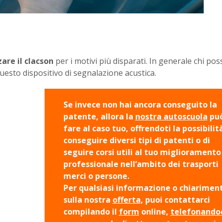
zare il clacson
per i motivi più disparati. In generale chi pos
uesto dispositivo di segnalazione acustica.
Se invece non hai ancora conseguito la
patente, allora la
nostra autoscuola
pu
fare al caso tuo, offrendoti la possibilit
conseguire diversi tipi di patenti o di
seguire corsi utili al tuo miglioramento
professionale nell’ambito dei trasporti
merci o persone.
Per qualsiasi informazione o chiarimen
sulla nostra
offerta
, puoi contattarci
compilando il
form
online,
telefonando