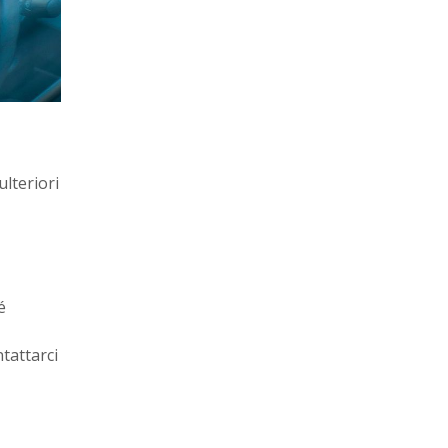
lteriori
é
tattarci