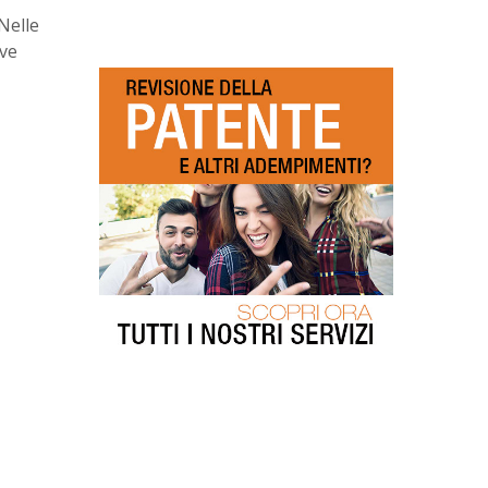
Nelle
eve