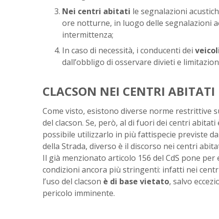
Nei centri abitati
le segnalazioni acustich
ore notturne, in luogo delle segnalazioni ac
intermittenza;
In caso di necessità, i conducenti dei
veicol
dall’obbligo di osservare divieti e limitazion
CLACSON NEI CENTRI ABITATI
Come visto, esistono diverse norme restrittive s
del clacson. Se, però, al di fuori dei centri abitati 
possibile utilizzarlo in più fattispecie previste da
della Strada, diverso è il discorso nei centri abitat
Il già menzionato articolo 156 del CdS pone per 
condizioni ancora più stringenti: infatti nei centri
l’uso del clacson
è di base vietato
, salvo eccezio
pericolo imminente.