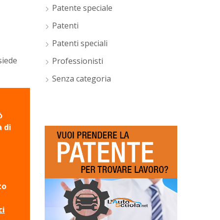
Patente speciale
Patenti
Patenti speciali
siede
Professionisti
Senza categoria
ò
à di
to
ci