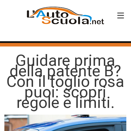
HOME
Guidare prima
SERVIZI
della patente B?
CORSI PATENTE
Con il foglio rosa
CORSI PROFESSIONALI
puoi: scopri
PERCHÉ SCEGLIERCI
regole e limiti.
BLOG
CONTATTI