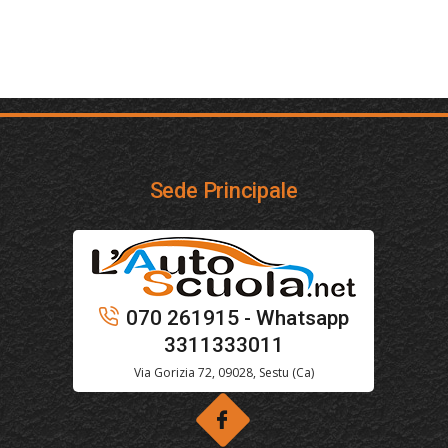
Sede Principale
070 261915 - Whatsapp
3311333011
Via Gorizia 72, 09028, Sestu (Ca)