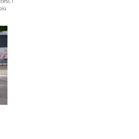
esi, i
più