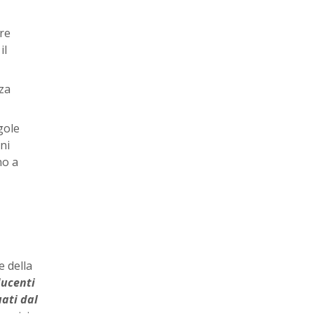
re
il
za
gole
ni
no a
e della
ducenti
uati dal