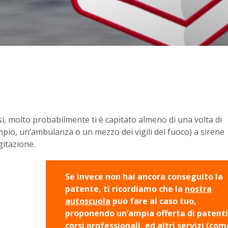
si, molto probabilmente ti è capitato almeno di una volta di
pio, un’ambulanza o un mezzo dei vigili del fuoco) a sirene
gitazione.
Se invece non hai ancora conseguito la
patente, ti ricordiamo che la
nostra
autoscuola
può fare al caso tuo,
proponendo un’ampia offerta di patenti
corsi professionali, ed altri servizi (come