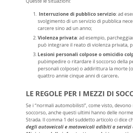
Queste le situazioni:
Interruzione di pubblico servizio
: ad es
svolgimento di un servizio di pubblica neces
carcere sino ad un anno;
Violenza privata
: ad esempio, parcheggia
può integrare il reato di violenza privata,
Lesioni personali colpose o omicidio col
puòimpedire o ritardare il soccorso della pe
personali colpose) o addirittura la morte (o
quattro annie cinque anni di carcere
.
LE REGOLE PER I MEZZI DI SO
Se i “normali automobilisti”, come visto, devono 
soccorso, anche questi ultimi hanno delle norme d
Strada. Il comma 1 del suddetto articolo ci dice c
degli autoveicoli e motoveicoli adibiti a servizi