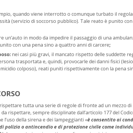
empio, quando viene interrotto o comunque turbato il regola
sità (servizio di soccorso pubblico). Tale reato è punito con 
re un’auto in modo da impedire il passaggio di una ambulan
 punito con una pena sino a quattro anni di carcere
;
poso:
nei casi più gravi, il mancato rispetto delle suddette re
rsona trasportata e, quindi, provocarle dei danni fisici (lesio
micidio colposo), reati puniti rispettivamente con la pena si
CCORSO
rispettare tutta una serie di regole di fronte ad un mezzo di
a rispettare, sempre disciplinate dall’articolo 177 del Codic
he l’uso della sirena e dei lampeggianti «
è consentito ai con
 di polizia o antincendio e di protezione civile come individ