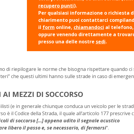
recupero punti
).
Per qualsiasi informazione o richiesta d
chiarimento puoi contattarci compilan
il
form
online,
chiamandoci
al telefono,
oppure venendo direttamente a trovarc
presso una delle nostre
sedi
.
mo di riepilogare le norme che bisogna rispettare quando ci 
oteri” che questi ultimi hanno sulle strade in caso di emergen
AI MEZZI DI SOCCORSO
listi (e in generale chiunque conduca un veicolo per le strad
è il Codice della Strada, il quale all’articolo 177 prescrive c
coli di soccorso […] appena udito il segnale acustico
re libero il passo e, se necessario, di fermarsi
“.