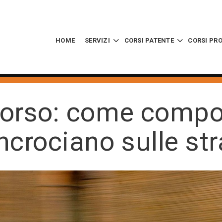
HOME
SERVIZI
CORSI PATENTE
CORSI PR
corso: come compo
incrociano sulle st