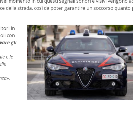
 Nel momento in cui questi segnali sonori e visivi vengono acc
dice della strada, così da poter garantire un soccorso quanto 
tori in
oli con
vare gli
le e le
lle
nza
».