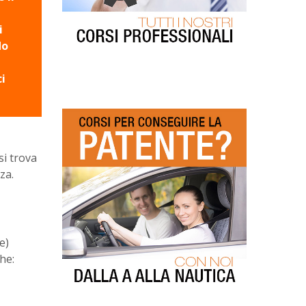
i
do
i
si trova
za.
e)
he: