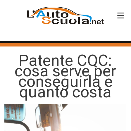
HOME
Patente CQC:
SERVIZI
cosa serve per
CORSI PATENTE
conseguirla e
CORSI PROFESSIONALI
quanto costa
PERCHÉ SCEGLIERCI
BLOG
CONTATTI