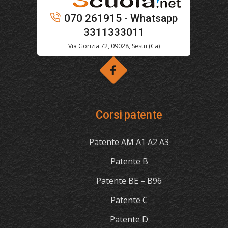
070 261915 - Whatsapp
3311333011
Via Gorizia 72, 09028, Sestu (Ca)
Corsi patente
Patente AM A1 A2 A3
Patente B
Patente BE – B96
Patente C
Patente D