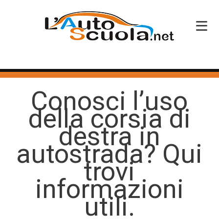
HOME
Conosci l’uso
SERVIZI
della corsia di
CORSI PATENTE
destra in
CORSI PROFESSIONALI
autostrada? Qui
PERCHÉ SCEGLIERCI
trovi
informazioni
BLOG
utili.
CONTATTI