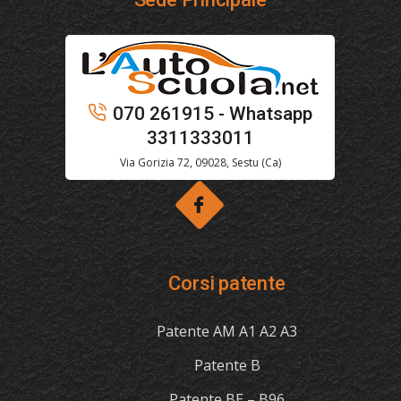
070 261915 - Whatsapp
3311333011
Via Gorizia 72, 09028, Sestu (Ca)
Corsi patente
Patente AM A1 A2 A3
Patente B
Patente BE – B96