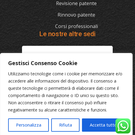
Revisione patente
Rinnovo patente
Corsi professionali
Le nostre altre sedi
L'AUTOSCUOLA
Gestisci Consenso Cookie
070/721841
Utilizziamo tecnologie come i cookie per memorizzare e/o
Via Cagliari 129, 09012 Capoterra (Ca)
accedere alle informazioni del dispositivo. Il consenso a
queste tecnologie ci permetterà di elaborare dati come il
comportamento di navigazione o ID unici su questo sito.
© 2023 L'Autoscuola • Partita IVA: 04046040921 •
Privacy
Non acconsentire o ritirare il consenso può influire
•
Cookie Policy
negativamente su alcune caratteristiche e funzioni.
Personalizza
Rifiuta
Accetta tutto