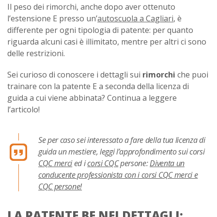
Il peso dei rimorchi, anche dopo aver ottenuto
l’estensione E presso un’
autoscuola a Cagliari
, è
differente per ogni tipologia di patente: per quanto
riguarda alcuni casi è illimitato, mentre per altri ci sono
delle restrizioni.
Sei curioso di conoscere i dettagli sui
rimorchi
che puoi
trainare con la patente E a seconda della licenza di
guida a cui viene abbinata? Continua a leggere
l’articolo!
Se per caso sei interessato a fare della tua licenza di
guida un mestiere, leggi l’approfondimento sui corsi
CQC merci
ed i
corsi CQC
persone:
Diventa un
conducente professionista con i corsi CQC merci e
CQC persone!
LA PATENTE BE NEI DETTAGLI: