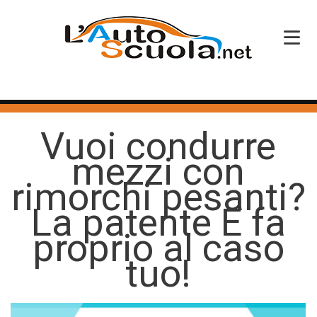
HOME
Vuoi condurre
SERVIZI
mezzi con
CORSI PATENTE
rimorchi pesanti?
CORSI PROFESSIONALI
La patente E fa
PERCHÉ SCEGLIERCI
proprio al caso
tuo!
BLOG
CONTATTI