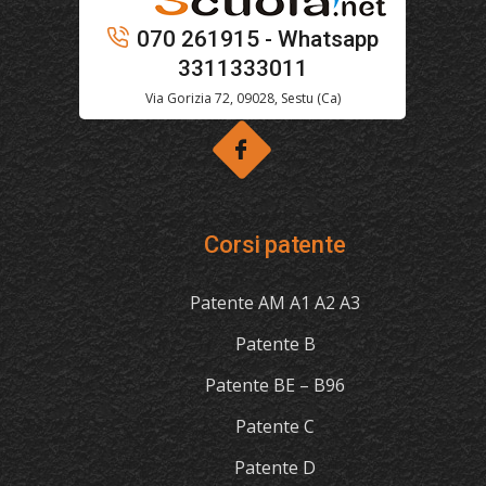
070 261915 - Whatsapp
3311333011
Via Gorizia 72, 09028, Sestu (Ca)
Corsi patente
Patente AM A1 A2 A3
Patente B
Patente BE – B96
Patente C
Patente D