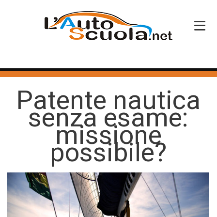
HOME
Patente nautica
SERVIZI
senza esame:
CORSI PATENTE
missione
CORSI PROFESSIONALI
possibile?
PERCHÉ SCEGLIERCI
BLOG
CONTATTI