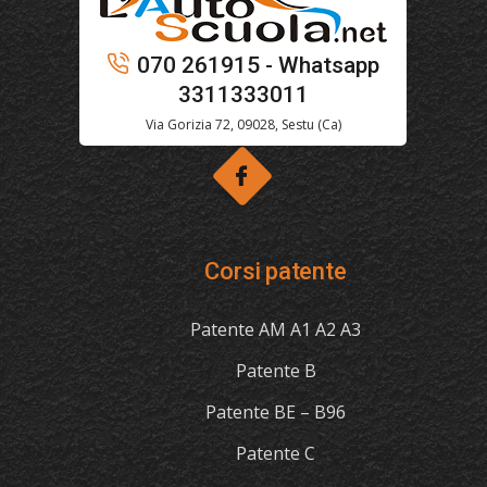
070 261915 - Whatsapp
3311333011
Via Gorizia 72, 09028, Sestu (Ca)
Corsi patente
Patente AM A1 A2 A3
Patente B
Patente BE – B96
Patente C