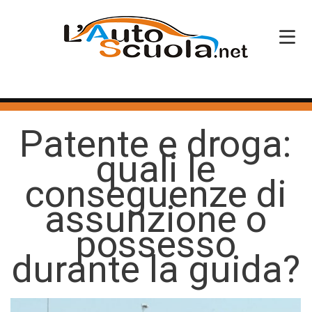
HOME
Patente e droga:
SERVIZI
quali le
CORSI PATENTE
conseguenze di
CORSI PROFESSIONALI
assunzione o
PERCHÉ SCEGLIERCI
possesso
durante la guida?
BLOG
CONTATTI