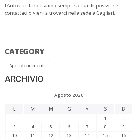
l’Autoscuola.net siamo sempre a tua disposizione:
contattaci
o vieni a trovarci nella sede a Cagliari.
CATEGORY
Approfondimenti
ARCHIVIO
Agosto 2026
L
M
M
G
V
S
D
1
2
3
4
5
6
7
8
9
10
11
12
13
14
15
16