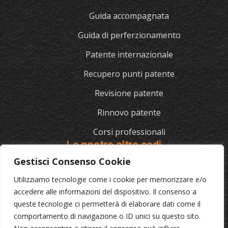
Guida accompagnata
Guida di perferzionamento
Patente internazionale
Recupero punti patente
Revisione patente
Rinnovo patente
Corsi professionali
Le nostre altre sedi
Gestisci Consenso Cookie
Utilizziamo tecnologie come i cookie per memorizzare e/o
L'AUTOSCUOLA
accedere alle informazioni del dispositivo. Il consenso a
queste tecnologie ci permetterà di elaborare dati come il
070/721841
comportamento di navigazione o ID unici su questo sito.
Via Cagliari 129, 09012 Capoterra (Ca)