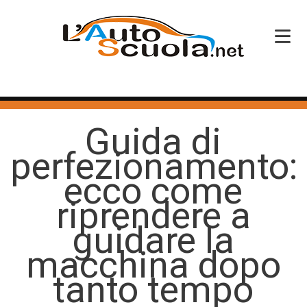
HOME
Guida di
SERVIZI
perfezionamento:
CORSI PATENTE
ecco come
CORSI PROFESSIONALI
riprendere a
PERCHÉ SCEGLIERCI
guidare la
macchina dopo
BLOG
tanto tempo
CONTATTI