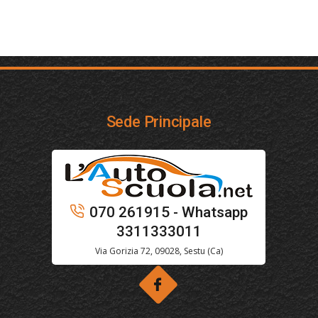
Sede Principale
070 261915 - Whatsapp
3311333011
Via Gorizia 72, 09028, Sestu (Ca)