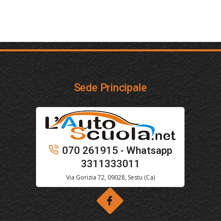
Sede Principale
070 261915 - Whatsapp
3311333011
Via Gorizia 72, 09028, Sestu (Ca)