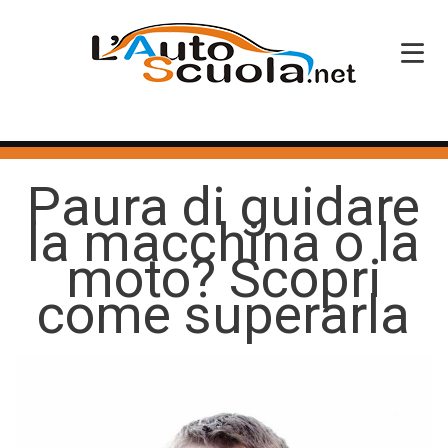
HOME
Paura di guidare
SERVIZI
la macchina o la
CORSI PATENTE
moto? Scopri
CORSI PROFESSIONALI
come superarla
PERCHÉ SCEGLIERCI
BLOG
CONTATTI