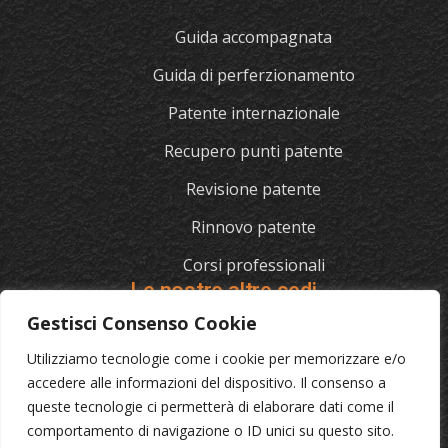
Guida accompagnata
Guida di perferzionamento
Patente internazionale
Recupero punti patente
Revisione patente
Rinnovo patente
Corsi professionali
Le nostre altre sedi
Gestisci Consenso Cookie
Utilizziamo tecnologie come i cookie per memorizzare e/o
L'AUTOSCUOLA
accedere alle informazioni del dispositivo. Il consenso a
queste tecnologie ci permetterà di elaborare dati come il
070/721841
comportamento di navigazione o ID unici su questo sito.
Via Cagliari 129, 09012 Capoterra (Ca)