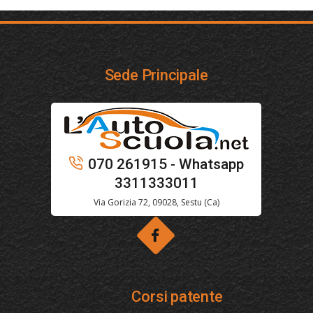
Sede Principale
070 261915 - Whatsapp
3311333011
Via Gorizia 72, 09028, Sestu (Ca)
Corsi patente