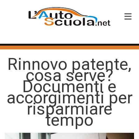
HOME
Rinnovo patente,
SERVIZI
cosa serve?
CORSI PATENTE
Documenti e
CORSI PROFESSIONALI
accorgimenti per
PERCHÉ SCEGLIERCI
risparmiare
tempo
BLOG
CONTATTI