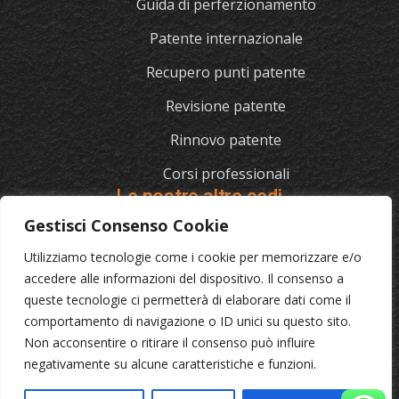
Guida di perferzionamento
Patente internazionale
Recupero punti patente
Revisione patente
Rinnovo patente
Corsi professionali
Le nostre altre sedi
Gestisci Consenso Cookie
Utilizziamo tecnologie come i cookie per memorizzare e/o
L'AUTOSCUOLA
accedere alle informazioni del dispositivo. Il consenso a
queste tecnologie ci permetterà di elaborare dati come il
070/721841
comportamento di navigazione o ID unici su questo sito.
Via Cagliari 129, 09012 Capoterra (Ca)
Non acconsentire o ritirare il consenso può influire
negativamente su alcune caratteristiche e funzioni.
© 2023 L'Autoscuola • Partita IVA: 04046040921 •
Privacy