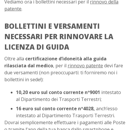
Vediamo ora i bollettini necessari per il
rinnovo della
patente
.
BOLLETTINI E VERSAMENTI
NECESSARI PER RINNOVARE LA
LICENZA DI GUIDA
Oltre alla
certificazione d’idoneità alla guida
rilasciata dal medico
, per il
rinnovo patente
devi fare
due versamenti (non preoccuparti: ti forniremo noi i
bollettini in sede!):
10,20 euro sul conto corrente nº9001
intestato
al Dipartimento dei Trasporti Terrestri;
16 euro sul conto corrente nº4028,
anch’esso
intestato al Dipartimento Trasporti Terrestri.
Dovrai semplicemente effettuare i pagamenti alle Poste
o tramite l’app della tua banca dallo smartphone e