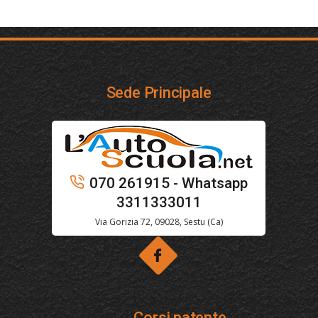
Sede Principale
070 261915 - Whatsapp
3311333011
Via Gorizia 72, 09028, Sestu (Ca)
Corsi patente