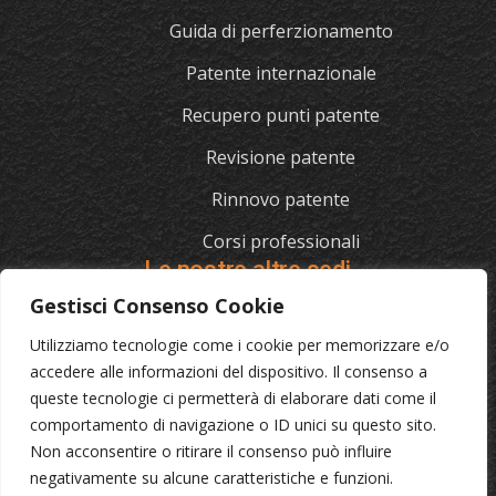
Guida di perferzionamento
Patente internazionale
Recupero punti patente
Revisione patente
Rinnovo patente
Corsi professionali
Le nostre altre sedi
Gestisci Consenso Cookie
Utilizziamo tecnologie come i cookie per memorizzare e/o
L'AUTOSCUOLA
accedere alle informazioni del dispositivo. Il consenso a
queste tecnologie ci permetterà di elaborare dati come il
070/721841
comportamento di navigazione o ID unici su questo sito.
Via Cagliari 129, 09012 Capoterra (Ca)
Non acconsentire o ritirare il consenso può influire
negativamente su alcune caratteristiche e funzioni.