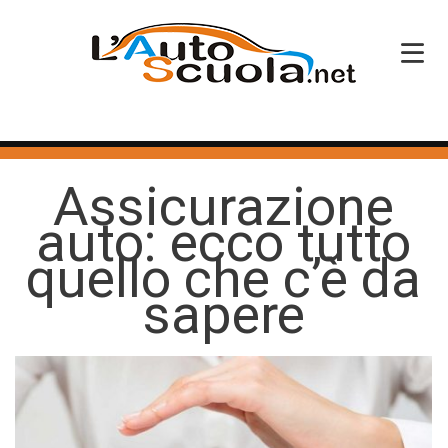
HOME
Assicurazione
SERVIZI
auto: ecco tutto
CORSI PATENTE
quello che c’è da
CORSI PROFESSIONALI
sapere
PERCHÉ SCEGLIERCI
BLOG
CONTATTI