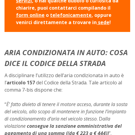
servizi
, o hai qualche dubbio o curiosità da
chiarire, puoi contattarci compilando il
form online
o
telefonicamente
, oppure
venirci direttamente a trovare in
sede
!
ARIA CONDIZIONATA IN AUTO: COSA
DICE IL CODICE DELLA STRADA
A disciplinare l’utilizzo dell’aria condizionata in auto è
l’
articolo 157
del Codice della Strada. Tale articolo al
comma 7-bis dispone che:
“
È’ fatto divieto di tenere il motore acceso, durante la sosta
del veicolo, allo scopo di mantenere in funzione l’impianto
di condizionamento d’aria nel veicolo stesso
.
D
alla
violazione
consegue la sanzione amministrativa del
pagamento di una somma ((da € 223 a € 444))
”.