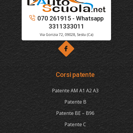
070 261915 - Whatsapp
3311333011
Via Gorizia 72, 09028, Sestu (Ca)
Corsi patente
Patente AM A1 A2 A3
Patente B
Patente BE – B96
Patente C