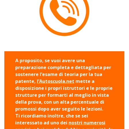
A proposito, se vuoi avere una
preparazione completa e dettagliata per
sostenere l’esame di teoria per la tua
patente,
l’Autoscuola.net
mette a
disposizione i propri istruttori e le proprie
strutture per formarti al meglio in vista
della prova, con un alta percentuale di
promossi dopo aver seguito le lezioni.
Ti ricordiamo inoltre, che se sei
interessato ad uno dei
nostri numerosi