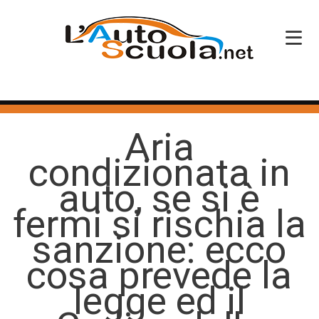
HOME
Aria
SERVIZI
condizionata in
CORSI PATENTE
auto, se si è
CORSI PROFESSIONALI
fermi si rischia la
PERCHÉ SCEGLIERCI
sanzione: ecco
cosa prevede la
BLOG
legge ed il
CONTATTI