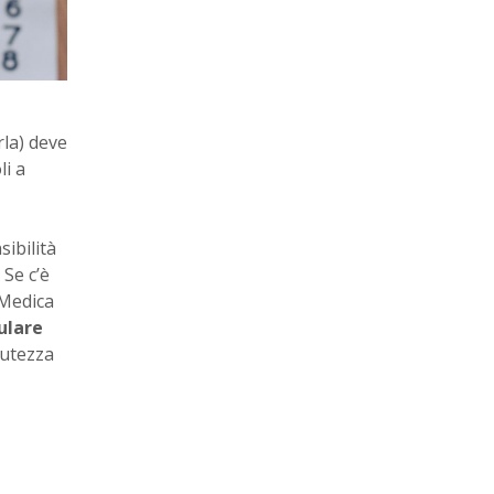
rla) deve
li a
ibilità
 Se c’è
 Medica
ulare
cutezza