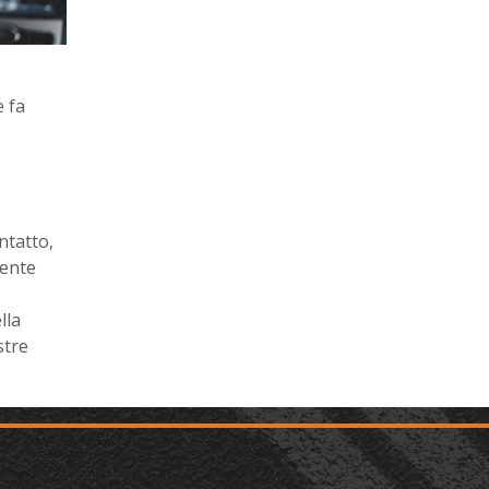
e fa
ntatto,
tente
lla
stre