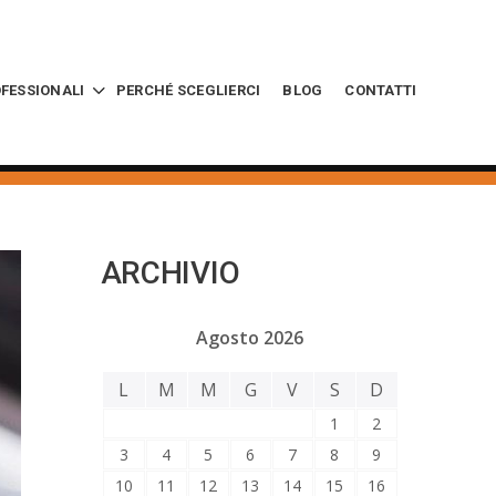
OFESSIONALI
PERCHÉ SCEGLIERCI
BLOG
CONTATTI
ARCHIVIO
Agosto 2026
L
M
M
G
V
S
D
1
2
3
4
5
6
7
8
9
10
11
12
13
14
15
16