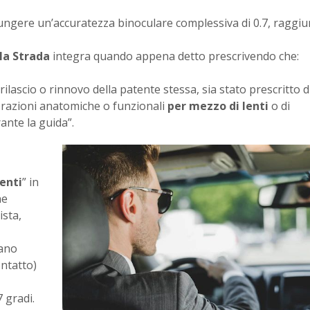
ungere un’accuratezza binoculare complessiva di 0.7, raggiu
lla Strada
integra quando appena detto prescrivendo che:
i rilascio o rinnovo della patente stessa, sia stato prescritto d
orazioni anatomiche o funzionali
per mezzo di lenti
o di
ante la guida”.
lenti
” in
ne
ista,
iano
ontatto)
 gradi.