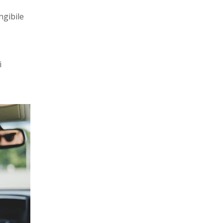
ngibile
i