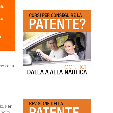
li,
to
a
emo cosa
lo. Per
nnovo.