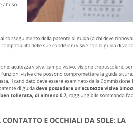
 e abuso
to al conseguimento della patente di guida (o chi deve rinnova
compatibilità delle sue condizioni visive con la guida di veico
ne: acutezza visiva, campo visivo, visione crepuscolare, sens
e funzioni visive che possono compromettere la guida sicura.
guata, il candidato deve essere esaminato dalla Commissione
 patente di guida
deve possedere un’acutezza visiva binoc
ben tollerata, di almeno 0.7
, raggiungibile sommando l’a
A CONTATTO E OCCHIALI DA SOLE: LA