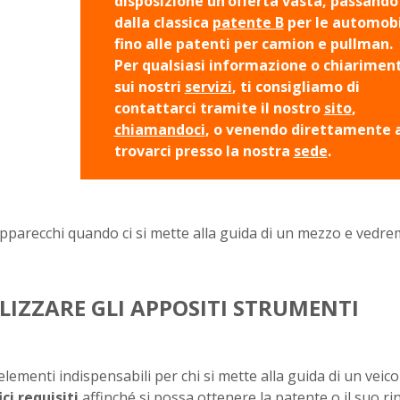
disposizione un’offerta vasta, passando
dalla classica
patente B
per le automobi
fino alle patenti per camion e pullman.
Per qualsiasi informazione o chiarimen
sui nostri
servizi
, ti consigliamo di
contattarci tramite il nostro
sito
,
chiamandoci
, o venendo direttamente 
trovarci presso la nostra
sede
.
apparecchi quando ci si mette alla guida di un mezzo e vedr
IZZARE GLI APPOSITI STRUMENTI
lementi indispensabili per chi si mette alla guida di un veico
ci requisiti
affinché si possa ottenere la patente o il suo ri