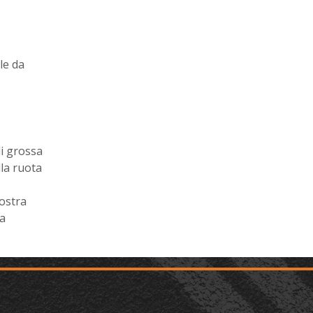
le da
di grossa
lla ruota
ostra
a