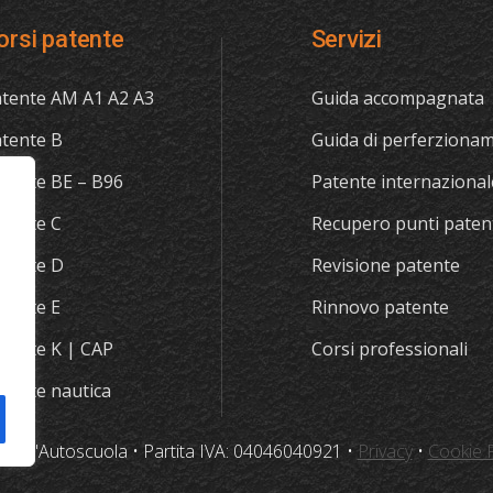
orsi patente
Servizi
tente AM A1 A2 A3
Guida accompagnata
tente B
Guida di perferziona
tente BE – B96
Patente internazional
tente C
Recupero punti paten
tente D
Revisione patente
tente E
Rinnovo patente
tente K | CAP
Corsi professionali
tente nautica
23 L'Autoscuola • Partita IVA: 04046040921 •
Privacy
•
Cookie P