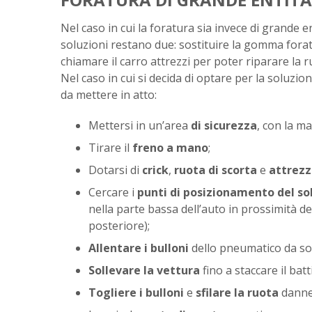
Nel caso in cui la foratura sia invece di grande en
soluzioni restano due: sostituire la gomma forata
chiamare il carro attrezzi per poter riparare la ru
Nel caso in cui si decida di optare per la soluzion
da mettere in atto:
Mettersi in un’area
di sicurezza
, con la m
Tirare il
freno a mano
;
Dotarsi di
crick
,
ruota di scorta
e
attrezz
Cercare i
punti di posizionamento del so
nella parte bassa dell’auto in prossimità del
posteriore);
Allentare i bulloni
dello pneumatico da sos
Sollevare la vettura
fino a staccare il bat
Togliere i bulloni
e
sfilare la ruota
danne