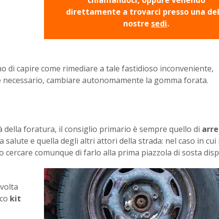
chiamandoci, oppure venendo
direttamente a trovarci presso una del
nostre
sedi
.
o di capire come rimediare a tale fastidioso inconveniente,
e necessario, cambiare autonomamente la gomma forata.
 della foratura, il consiglio primario è sempre quello di
arre
 salute e quella degli altri attori della strada: nel caso in cui
cercare comunque di farlo alla prima piazzola di sosta disp
 volta
ico
kit