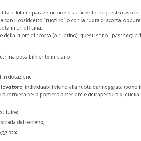
tità, il kit di riparazione non è sufficiente. In questo caso le
 con il cosiddetto “ruotino” o con la ruota di scorta; oppure
ota in un’officina.
e della ruota di scorta (o ruotino), questi sono i passaggi pri
acchina possibilmente in piano;
i
in dotazione;
llevatore
, individuabili vicino alla ruota danneggiata (sono i
la cerniera della portiera anteriore e dell’apertura di quella
tituire;
tistrada dal terreno;
ggiata;