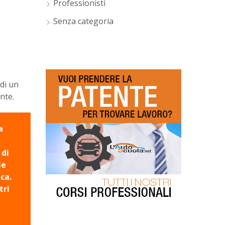
Professionisti
Senza categoria
 di un
nte.
a
 di
le
ca.
tri