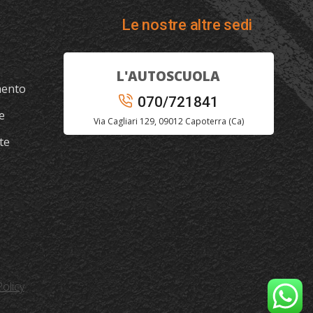
Le nostre altre sedi
L'AUTOSCUOLA
mento
070/721841
e
Via Cagliari 129, 09012 Capoterra (Ca)
te
olicy