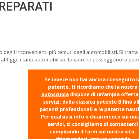
REPARATI
degli inconvenienti più temuti dagli automobilisti. Si tratta
fligge i tanti automobilisti italiani che posseggono la pate
Se invece non hai ancora conseguito l
patente, ti ricordiamo che la nostra
autoscuola
dispone di un’ampia offerta
servizi
, dalla classica patente B fino al
patenti professionali e la patente nauti
Per qualsiasi info o chiarimento sui nos
servizi, ti consigliamo di contattarci
compilando il
form
sul nostro
sito
,