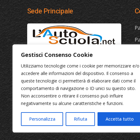
Sede Principale
C
Pa
Pa
070 261915 - Whatsapp
Pa
Gestisci Consenso Cookie
3311333011
Pa
Utilizziamo tecnologie come i cookie per memorizzare e/o
Via Gorizia 72, 09028, Sestu (Ca)
accedere alle informazioni del dispositivo. Il consenso a
Pa
queste tecnologie ci permetterà di elaborare dati come il
Pa
comportamento di navigazione o ID unici su questo sito.
Non acconsentire o ritirare il consenso può influire
Pa
negativamente su alcune caratteristiche e funzioni.
Pa
Personalizza
Rifiuta
Accetta tutto
© 20