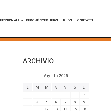
OFESSIONALI
PERCHÉ SCEGLIERCI
BLOG
CONTATTI
ARCHIVIO
Agosto 2026
L
M
M
G
V
S
D
1
2
3
4
5
6
7
8
9
10
11
12
13
14
15
16