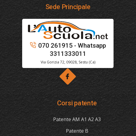
Sede Principale
070 261915 - Whatsapp
3311333011
Via Gorizia 72, 09028, Sestu (Ca)
Corsi patente
Patente AM A1 A2 A3
Patente B