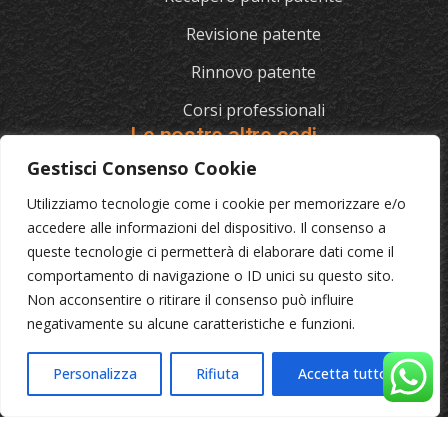
Revisione patente
Rinnovo patente
Corsi professionali
Le nostre altre sedi
Gestisci Consenso Cookie
Utilizziamo tecnologie come i cookie per memorizzare e/o
L'AUTOSCUOLA
accedere alle informazioni del dispositivo. Il consenso a
queste tecnologie ci permetterà di elaborare dati come il
070/721841
comportamento di navigazione o ID unici su questo sito.
Via Cagliari 129, 09012 Capoterra (Ca)
Non acconsentire o ritirare il consenso può influire
negativamente su alcune caratteristiche e funzioni.
© 2023 L'Autoscuola • Partita IVA: 04046040921 •
Privacy
Personalizza
Rifiuta
Accetta tutto
•
Cookie Policy