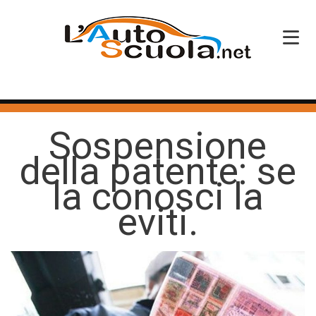
HOME
Sospensione
SERVIZI
della patente: se
CORSI PATENTE
la conosci la
CORSI PROFESSIONALI
eviti.
PERCHÉ SCEGLIERCI
BLOG
CONTATTI