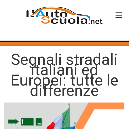
HOME
Segnali stradali
SERVIZI
italiani ed
CORSI PATENTE
Europei: tutte le
CORSI PROFESSIONALI
differenze
PERCHÉ SCEGLIERCI
BLOG
CONTATTI