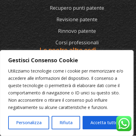
Recupero punti patente
Revisione patente
Rinnovo patente
Corsi professionali
Le nostre altre sedi
Gestisci Consenso Cookie
Utilizziamo tecnologie come i cookie per memorizzare e/o
L'AUTOSCUOLA
accedere alle informazioni del dispositivo. Il consenso a
queste tecnologie ci permetterà di elaborare dati come il
070/721841
comportamento di navigazione o ID unici su questo sito.
Via Cagliari 129, 09012 Capoterra (Ca)
Non acconsentire o ritirare il consenso può influire
negativamente su alcune caratteristiche e funzioni.
© 2023 L'Autoscuola • Partita IVA: 04046040921 •
Privacy
Personalizza
Rifiuta
Accetta tutto
•
Cookie Policy