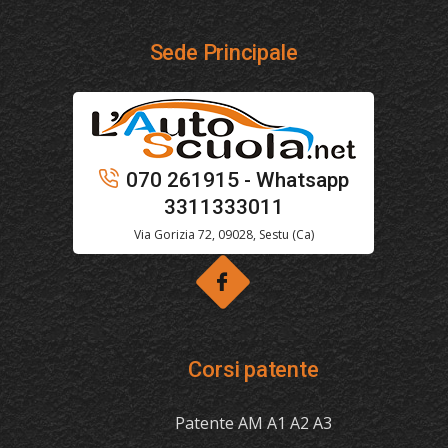
Sede Principale
070 261915 - Whatsapp
3311333011
Via Gorizia 72, 09028, Sestu (Ca)
Corsi patente
Patente AM A1 A2 A3