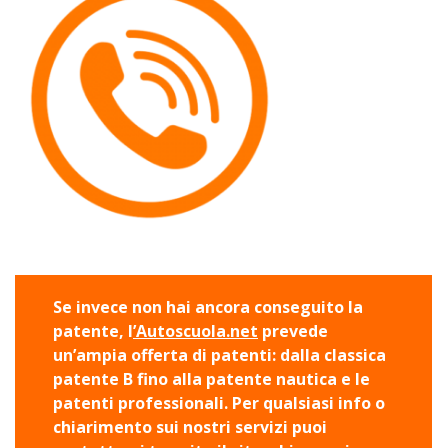
Se invece non hai ancora conseguito la
patente, l
’Autoscuola.net
prevede
un’ampia offerta di patenti: dalla classica
patente B fino alla patente nautica e le
patenti professionali. Per qualsiasi info o
chiarimento sui nostri servizi puoi