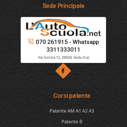
Sede Principale
070 261915 - Whatsapp
3311333011
Via Gorizia 72, 09028, Sestu (Ca)
Corsi patente
Patente AM A1 A2 A3
Patente B