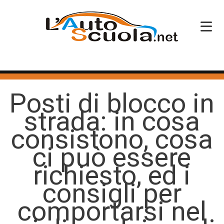
HOME
Posti di blocco in
SERVIZI
strada: in cosa
CORSI PATENTE
consistono, cosa
CORSI PROFESSIONALI
ci può essere
PERCHÉ SCEGLIERCI
richiesto, ed i
consigli per
BLOG
comportarsi nel
CONTATTI