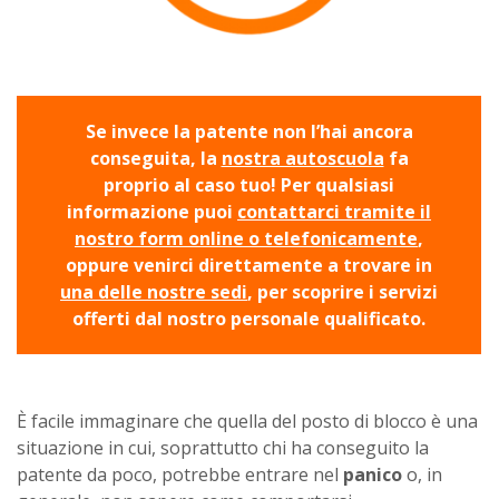
Se invece la patente non l’hai ancora
conseguita, la
nostra autoscuola
fa
proprio al caso tuo! Per qualsiasi
informazione puoi
contattarci tramite il
nostro form online o telefonicamente
,
oppure venirci direttamente a trovare in
una delle nostre sedi
, per scoprire i servizi
offerti dal nostro personale qualificato.
È facile immaginare che quella del posto di blocco è una
situazione in cui, soprattutto chi ha conseguito la
patente da poco, potrebbe entrare nel
panico
o, in