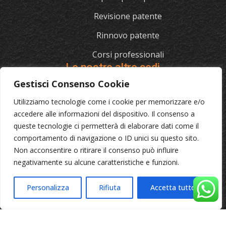
Revisione patente
Rinnovo patente
Corsi professionali
Le nostre altre sedi
Gestisci Consenso Cookie
Utilizziamo tecnologie come i cookie per memorizzare e/o
L'AUTOSCUOLA
accedere alle informazioni del dispositivo. Il consenso a
queste tecnologie ci permetterà di elaborare dati come il
070/721841
comportamento di navigazione o ID unici su questo sito.
Via Cagliari 129, 09012 Capoterra (Ca)
Non acconsentire o ritirare il consenso può influire
negativamente su alcune caratteristiche e funzioni.
© 2023 L'Autoscuola • Partita IVA: 04046040921 •
Privacy
Personalizza
Rifiuta
Accetta tutto
•
Cookie Policy