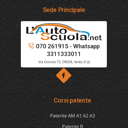
Sede Principale
070 261915 - Whatsapp
3311333011
Via Gorizia 72, 09028, Sestu (Ca)
Corsi patente
Patente AM A1 A2 A3
Patente B