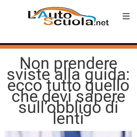
HOME
Non prendere
SERVIZI
sviste alla guida:
CORSI PATENTE
ecco tutto quello
CORSI PROFESSIONALI
che devi sapere
PERCHÉ SCEGLIERCI
sull’obbligo di
lenti
BLOG
CONTATTI