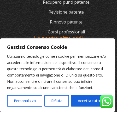
Recupero punti patente
Revisione patente
Rinnovo patente
Corsi professionali
Le nostre altre sedi
Gestisci Consenso Cookie
Utilizziamo tecnologie come i cookie per memorizzare e/o
L'AUTOSCUOLA
accedere alle informazioni del dispositivo. Il consenso a
queste tecnologie ci permetterà di elaborare dati come il
070/721841
comportamento di navigazione o ID unici su questo sito.
Via Cagliari 129, 09012 Capoterra (Ca)
Non acconsentire o ritirare il consenso può influire
negativamente su alcune caratteristiche e funzioni.
© 2023 L'Autoscuola • Partita IVA: 04046040921 •
Privacy
Personalizza
Rifiuta
Accetta tutto
•
Cookie Policy