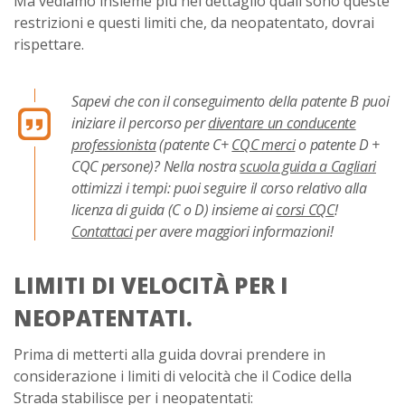
Ma vediamo insieme più nel dettaglio quali sono queste
restrizioni e questi limiti che, da neopatentato, dovrai
rispettare.
Sapevi che con il conseguimento della patente B puoi
iniziare il percorso per
diventare un conducente
professionista
(patente C+
CQC merci
o patente D +
CQC persone)? Nella nostra
scuola guida a Cagliari
ottimizzi i tempi: puoi seguire il corso relativo alla
licenza di guida (C o D) insieme ai
corsi CQC
!
Contattaci
per avere maggiori informazioni!
LIMITI DI VELOCITÀ PER I
NEOPATENTATI.
Prima di metterti alla guida dovrai prendere in
considerazione i limiti di velocità che il Codice della
Strada stabilisce per i neopatentati: