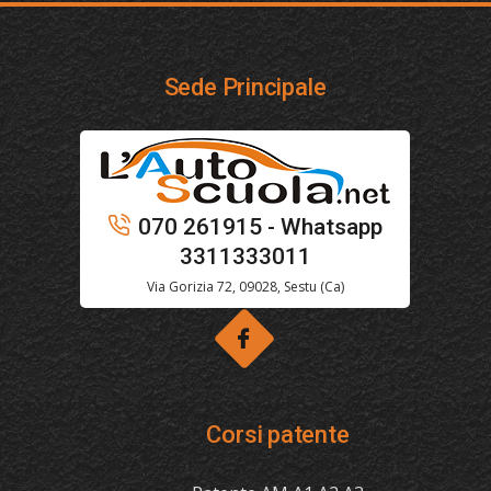
Sede Principale
070 261915 - Whatsapp
3311333011
Via Gorizia 72, 09028, Sestu (Ca)
Corsi patente