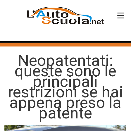
HOME
Neopatentati:
SERVIZI
queste sono le
CORSI PATENTE
principali
CORSI PROFESSIONALI
restrizioni se hai
PERCHÉ SCEGLIERCI
appena preso la
patente
BLOG
CONTATTI