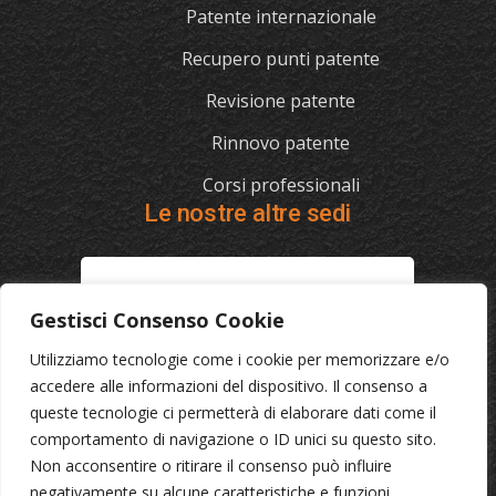
Patente internazionale
Recupero punti patente
Revisione patente
Rinnovo patente
Corsi professionali
Le nostre altre sedi
L'AUTOSCUOLA
Gestisci Consenso Cookie
070/721841
Utilizziamo tecnologie come i cookie per memorizzare e/o
Via Cagliari 129, 09012 Capoterra (Ca)
accedere alle informazioni del dispositivo. Il consenso a
queste tecnologie ci permetterà di elaborare dati come il
comportamento di navigazione o ID unici su questo sito.
© 2023 L'Autoscuola • Partita IVA: 04046040921 •
Privacy
Non acconsentire o ritirare il consenso può influire
•
Cookie Policy
negativamente su alcune caratteristiche e funzioni.