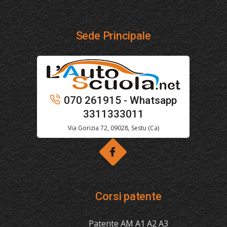
Sede Principale
070 261915 - Whatsapp
3311333011
Via Gorizia 72, 09028, Sestu (Ca)
Corsi patente
Patente AM A1 A2 A3