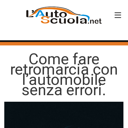
HOME
Come fare
SERVIZI
retromarcia con
CORSI PATENTE
l’automobile
CORSI PROFESSIONALI
senza errori.
PERCHÉ SCEGLIERCI
BLOG
CONTATTI