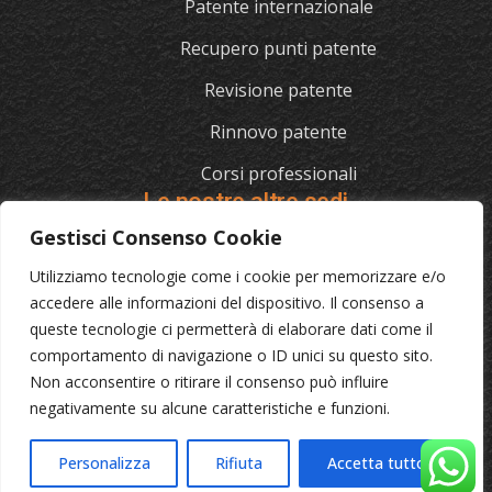
Patente internazionale
Recupero punti patente
Revisione patente
Rinnovo patente
Corsi professionali
Le nostre altre sedi
Gestisci Consenso Cookie
Utilizziamo tecnologie come i cookie per memorizzare e/o
L'AUTOSCUOLA
accedere alle informazioni del dispositivo. Il consenso a
queste tecnologie ci permetterà di elaborare dati come il
070/721841
comportamento di navigazione o ID unici su questo sito.
Via Cagliari 129, 09012 Capoterra (Ca)
Non acconsentire o ritirare il consenso può influire
negativamente su alcune caratteristiche e funzioni.
© 2023 L'Autoscuola • Partita IVA: 04046040921 •
Privacy
Personalizza
Rifiuta
Accetta tutto
•
Cookie Policy