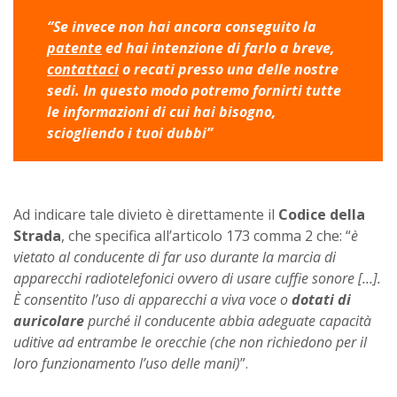
“Se invece non hai ancora conseguito la
patente
ed hai intenzione di farlo a breve,
contattaci
o recati presso una delle nostre
sedi. In questo modo potremo fornirti tutte
le informazioni di cui hai bisogno,
sciogliendo i tuoi dubbi”
Ad indicare tale divieto è direttamente il
Codice della
Strada
, che specifica all’articolo 173 comma 2 che: “
è
vietato al conducente di far uso durante la marcia di
apparecchi radiotelefonici ovvero di usare cuffie sonore […].
È consentito l’uso di apparecchi a viva voce o
dotati di
auricolare
purché il conducente abbia adeguate capacità
uditive ad entrambe le orecchie (che non richiedono per il
loro funzionamento l’uso delle mani)
”.