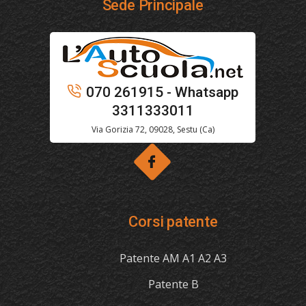
Sede Principale
070 261915 - Whatsapp
3311333011
Via Gorizia 72, 09028, Sestu (Ca)
Corsi patente
Patente AM A1 A2 A3
Patente B