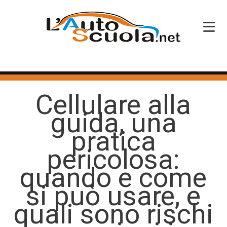
HOME
Cellulare alla
SERVIZI
guida, una
CORSI PATENTE
pratica
CORSI PROFESSIONALI
pericolosa:
PERCHÉ SCEGLIERCI
quando e come
si può usare, e
BLOG
quali sono rischi
CONTATTI