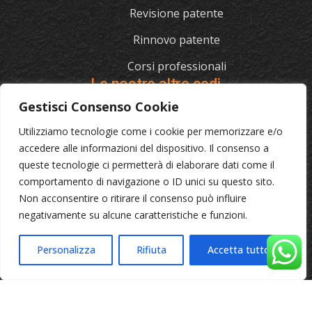
Revisione patente
Rinnovo patente
Corsi professionali
Le nostre altre sedi
Gestisci Consenso Cookie
Utilizziamo tecnologie come i cookie per memorizzare e/o
L'AUTOSCUOLA
accedere alle informazioni del dispositivo. Il consenso a
queste tecnologie ci permetterà di elaborare dati come il
070/721841
comportamento di navigazione o ID unici su questo sito.
Via Cagliari 129, 09012 Capoterra (Ca)
Non acconsentire o ritirare il consenso può influire
negativamente su alcune caratteristiche e funzioni.
© 2023 L'Autoscuola • Partita IVA: 04046040921 •
Privacy
Personalizza
Rifiuta
Accetta tutto
•
Cookie Policy