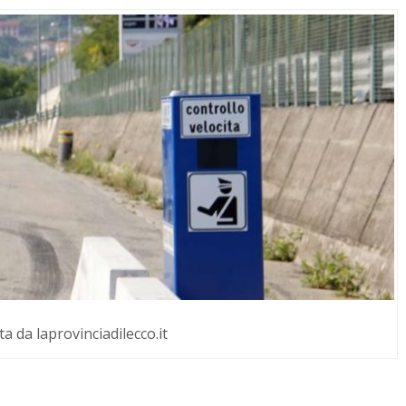
a da laprovinciadilecco.it