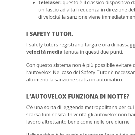
telelaser:
questo è il classico dispositivo 
un fascio ad alta frequenza in direzione de
di velocità la sanzione viene immediatame
I SAFETY TUTOR.
I safety tutors registrano targa e ora di passaggio
velocità media
tenuta in questi due punti.
Con questo sistema non è più possibile evitare di
l’autovelox. Nel caso del Safety Tutor è necessar
altrimenti la sanzione scatta in automatico.
L’AUTOVELOX FUNZIONA DI NOTTE?
C’è una sorta di leggenda metropolitana per cui 
scarsa luminosità. In verità gli autovelox non h
lavoro altrettanto bene come nelle ore diurne.
Il dispositivo è in grado di scattare foto nitide 