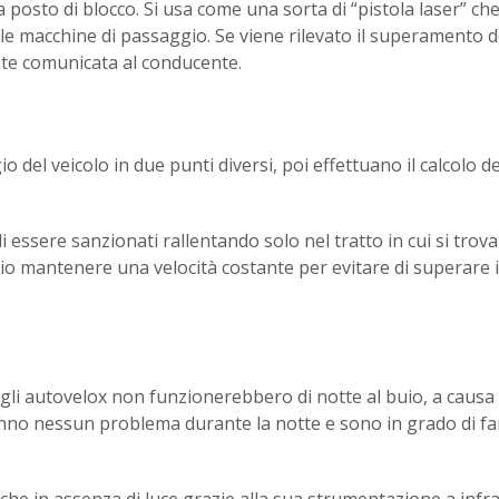
da posto di blocco. Si usa come una sorta di “pistola laser” ch
lle macchine di passaggio. Se viene rilevato il superamento de
nte comunicata al conducente.
 del veicolo in due punti diversi, poi effettuano il calcolo de
 essere sanzionati rallentando solo nel tratto in cui si trova
io mantenere una velocità costante per evitare di superare il
gli autovelox non funzionerebbero di notte al buio, a causa 
anno nessun problema durante la notte e sono in grado di far
anche in assenza di luce grazie alla sua strumentazione a infr