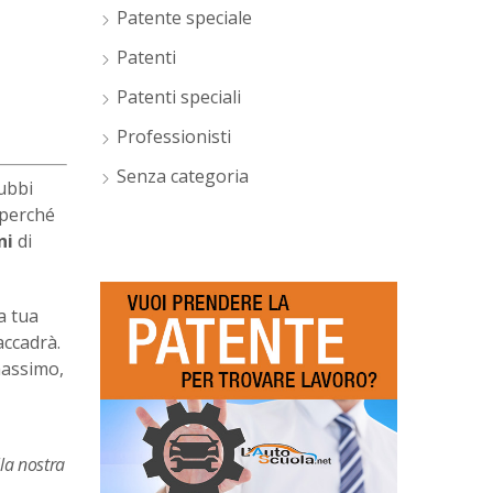
Patente speciale
Patenti
Patenti speciali
Professionisti
Senza categoria
ubbi
 perché
ni
di
a tua
accadrà.
massimo,
lla nostra