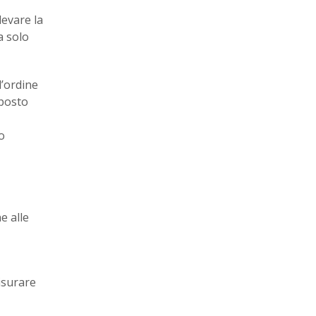
levare la
a solo
l’ordine
 posto
o
e alle
misurare