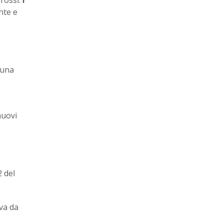
nte e
 una
nuovi
2 del
va da