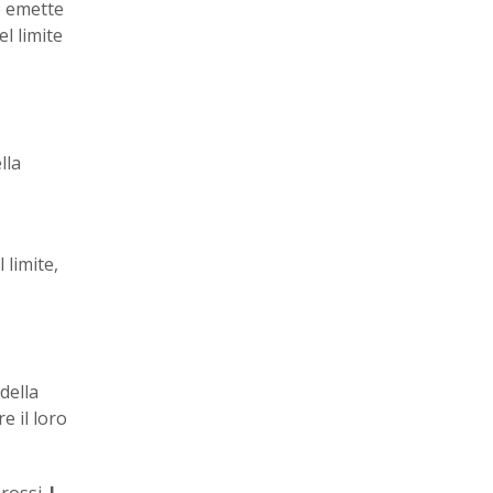
e emette
l limite
lla
 limite,
della
e il loro
arossi.
I