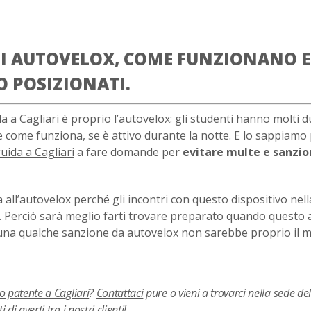
 DI AUTOVELOX, COME FUNZIONANO E
 POSIZIONATI.
a a Cagliari
è proprio l’autovelox: gli studenti hanno molti d
e come funziona, se è attivo durante la notte. E lo sappiamo
uida a Cagliari
a fare domande per
evitare multe e sanzio
all’autovelox perché gli incontri con questo dispositivo nell
 Perciò sarà meglio farti trovare preparato quando questo 
 una qualche sanzione da autovelox non sarebbe proprio il 
o patente a Cagliari
?
Contattaci
pure o vieni a trovarci nella sede de
i di averti tra i nostri clienti!