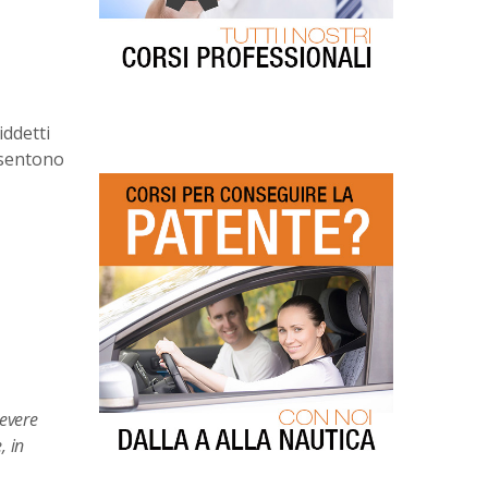
iddetti
onsentono
cevere
, in