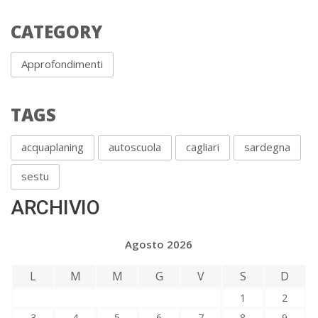
CATEGORY
Approfondimenti
TAGS
acquaplaning
autoscuola
cagliari
sardegna
sestu
ARCHIVIO
Agosto 2026
L
M
M
G
V
S
D
1
2
3
4
5
6
7
8
9