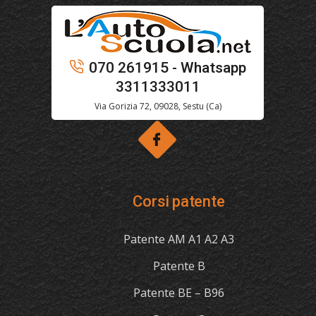
070 261915 - Whatsapp
3311333011
Via Gorizia 72, 09028, Sestu (Ca)
Corsi patente
Patente AM A1 A2 A3
Patente B
Patente BE – B96