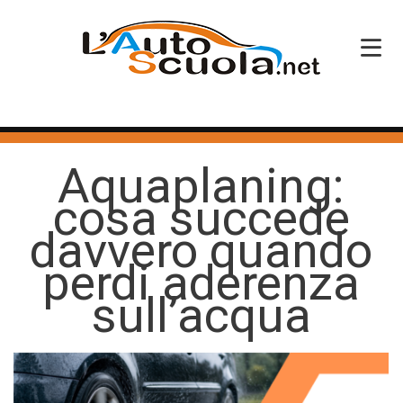
HOME
Aquaplaning:
SERVIZI
cosa succede
CORSI PATENTE
davvero quando
CORSI PROFESSIONALI
perdi aderenza
PERCHÉ SCEGLIERCI
sull’acqua
BLOG
CONTATTI