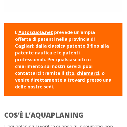
L
’Autoscuola.net
prevede un’ampia
offerta di patenti nella provincia di
Cagliari: dalla classica patente B fino alla
patente nautica e le patenti
professionali. Per qualsiasi info o
chiarimento sui nostri servizi puoi
contattarci tramite il
sito
,
chiamarci
, o
venire direttamente a trovarci presso una
delle nostre
sedi
.
COS’È L’AQUAPLANING
L’aquaplaning si verifica quando gli pneumatici non