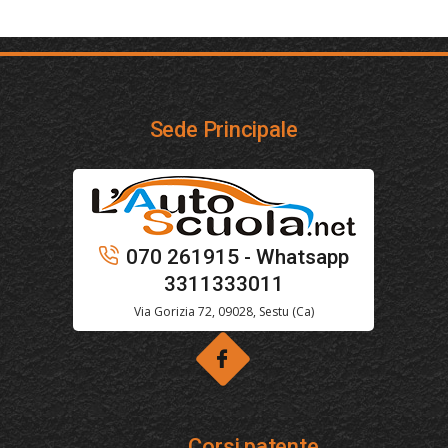
Sede Principale
070 261915 - Whatsapp
3311333011
Via Gorizia 72, 09028, Sestu (Ca)
Corsi patente