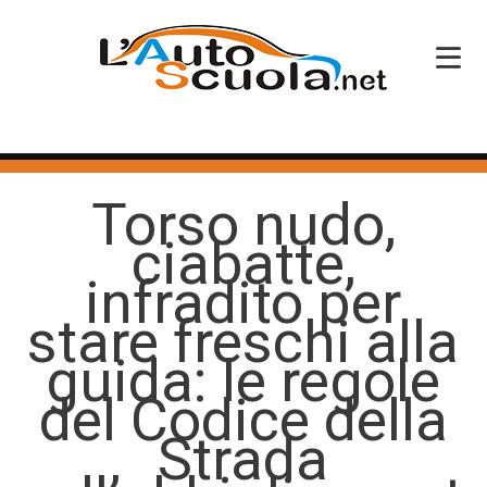
HOME
Torso nudo,
SERVIZI
ciabatte,
CORSI PATENTE
infradito per
CORSI PROFESSIONALI
stare freschi alla
PERCHÉ SCEGLIERCI
guida: le regole
del Codice della
BLOG
Strada
CONTATTI