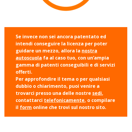
Se invece non sei ancora patentato ed
intendi conseguire la licenza per poter
guidare un mezzo, allora la
nostra
autoscuola
fa al caso tuo, con un’ampia
gamma di patenti conseguibili e di servizi
offerti.
Per approfondire il tema o per qualsiasi
dubbio o chiarimento, puoi venire a
trovarci presso una delle nostre
sedi
,
contattarci
telefonicamente
, o compilare
il
form
online che trovi sul nostro sito.