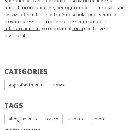
Sperando di aver contribuito a schiarirti le idee sul
tema, ti ricordiamo che, per ogni dubbio o curiosità sui
servizi offerti dalla
nostra Autoscuola
, puoi venire a
trovarci presso una delle
nostre sedi
, contattarci
telefonicamente
, o compilare il
form
che trovi sul
nostro sito.
CATEGORIES
Approfondimenti
news
TAGS
abbigliamento
casco
ciabatte
moto