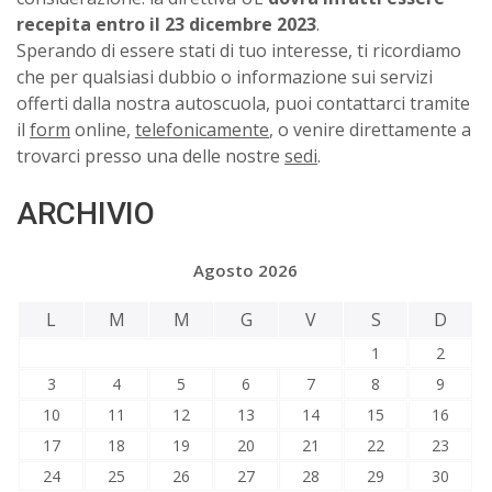
recepita entro il 23 dicembre 2023
.
Sperando di essere stati di tuo interesse, ti ricordiamo
che per qualsiasi dubbio o informazione sui servizi
offerti dalla nostra autoscuola, puoi contattarci tramite
il
form
online,
telefonicamente
, o venire direttamente a
trovarci presso una delle nostre
sedi
.
ARCHIVIO
Agosto 2026
L
M
M
G
V
S
D
1
2
3
4
5
6
7
8
9
10
11
12
13
14
15
16
17
18
19
20
21
22
23
24
25
26
27
28
29
30