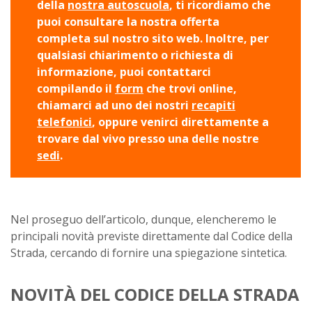
della
nostra autoscuola
, ti ricordiamo che
puoi consultare la nostra offerta
completa sul nostro sito web. Inoltre, per
qualsiasi chiarimento o richiesta di
informazione, puoi contattarci
compilando il
form
che trovi online,
chiamarci ad uno dei nostri
recapiti
telefonici
, oppure venirci direttamente a
trovare dal vivo presso una delle nostre
sedi
.
Nel proseguo dell’articolo, dunque, elencheremo le
principali novità previste direttamente dal Codice della
Strada, cercando di fornire una spiegazione sintetica.
NOVITÀ DEL CODICE DELLA STRADA