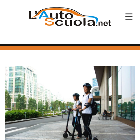
HOME
SERVIZI
CORSI PATENTE
CORSI PROFESSIONALI
PERCHÉ SCEGLIERCI
BLOG
CONTATTI