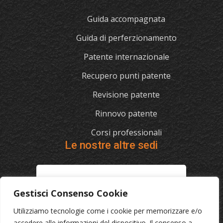
Guida accompagnata
Guida di perferzionamento
Patente internazionale
Recupero punti patente
Revisione patente
Rinnovo patente
Corsi professionali
Le nostre altre sedi
L'AUTOSCUOLA
Gestisci Consenso Cookie
070/721841
Utilizziamo tecnologie come i cookie per memorizzare e/o
Via Cagliari 129, 09012 Capoterra (Ca)
accedere alle informazioni del dispositivo. Il consenso a