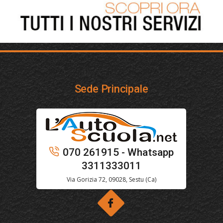
Sede Principale
070 261915 - Whatsapp
3311333011
Via Gorizia 72, 09028, Sestu (Ca)