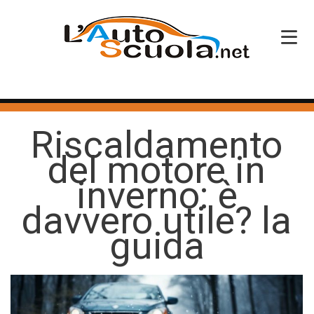
HOME
Riscaldamento
SERVIZI
del motore in
CORSI PATENTE
inverno: è
CORSI PROFESSIONALI
davvero utile? la
PERCHÉ SCEGLIERCI
guida
BLOG
CONTATTI