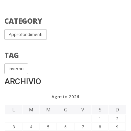
CATEGORY
Approfondimenti
TAG
inverno
ARCHIVIO
Agosto 2026
L
M
M
G
V
S
D
1
2
3
4
5
6
7
8
9