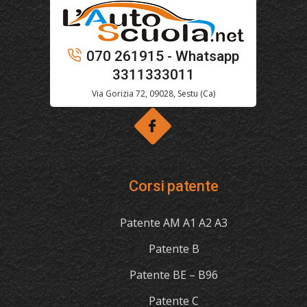
070 261915 - Whatsapp
3311333011
Via Gorizia 72, 09028, Sestu (Ca)
Corsi patente
Patente AM A1 A2 A3
Patente B
Patente BE – B96
Patente C