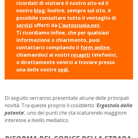
ricordati di visitare il nostro sito ed il
nostro
blog
. Inoltre, sempre sul sito, è
possibile consultare tutto il ventaglio di
servizi
offerti da
L’autoscuola.net
.
Ti ricordiamo infine, che per qualsiasi
informazione o chiarimento, puoi
contattarci compilando il
form online
,
chiamandoci ai nostri
recapiti
telefonici,
o direttamente venirci a trovare presso
una delle nostre
sedi
.
Di seguito verranno presentate alcune delle principali
novità. Tra queste proprio il cosiddetto ‘
Ergastolo della
patente
‘, uno dei punti che sta scaturendo maggiore
interesse a livello mediatico.