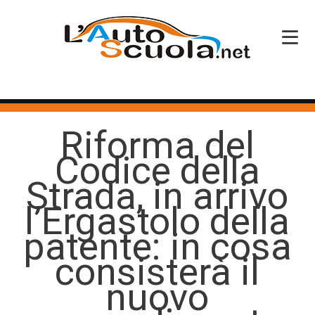
HOME
Riforma del
SERVIZI
Codice della
CORSI PATENTE
Strada, in arrivo
CORSI PROFESSIONALI
l’Ergastolo della
PERCHÉ SCEGLIERCI
patente: in cosa
consisterà il
BLOG
nuovo
CONTATTI