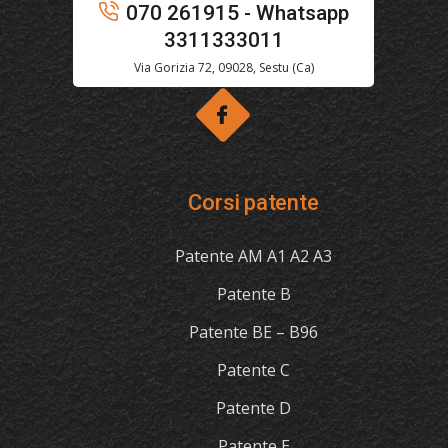
070 261915 - Whatsapp
3311333011
Via Gorizia 72, 09028, Sestu (Ca)
Corsi patente
Patente AM A1 A2 A3
Patente B
Patente BE – B96
Patente C
Patente D
Patente E