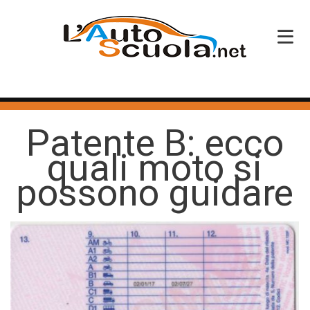
HOME
Patente B: ecco
SERVIZI
quali moto si
CORSI PATENTE
possono guidare
CORSI PROFESSIONALI
PERCHÉ SCEGLIERCI
BLOG
CONTATTI