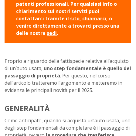
patenti professionali. Per qualsiasi info o
chiarimento sui nostri servizi puoi
contattarci tramite il
sito
,
chiamarci
, o
venire direttamente a trovarci presso una
delle nostre
sedi
.
Proprio a riguardo della fattispecie relativa all’acquisto
di un’auto usata,
uno step fondamentale è quello del
passaggio di proprietà
. Per questo, nel corso
dell’articolo tratteremo l’argomento e metteremo in
evidenza le principali novità per il 2025.
GENERALITÀ
Come anticipato, quando si acquista un’auto usata, uno
degli step fondamentali da completare è il passaggio di
proprietà, ovvero
la procedura che trasferisce