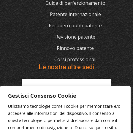
Guida di perferzionamento
Patente internazionale
Recupero punti patente
Revisione patente
Rinnovo patente
Corsi professionali
Le nostre altre sedi
L'AUTOSCUOLA
Gestisci Consenso Cookie
070/721841
Utilizziamo tecnologie come i cookie per memorizzare e/o
Via Cagliari 129, 09012 Capoterra (Ca)
accedere alle informazioni del dispositivo. Il consenso a
queste tecnologie ci permetterà di elaborare dati come il
comportamento di navigazione o ID unici su questo sito.
© 2023 L'Autoscuola • Partita IVA: 04046040921 •
Privacy