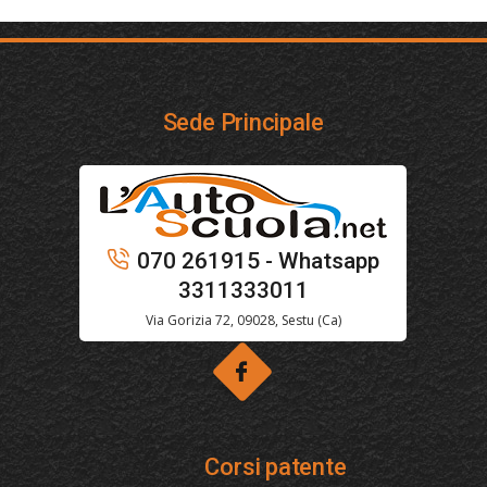
Sede Principale
070 261915 - Whatsapp
3311333011
Via Gorizia 72, 09028, Sestu (Ca)
Corsi patente