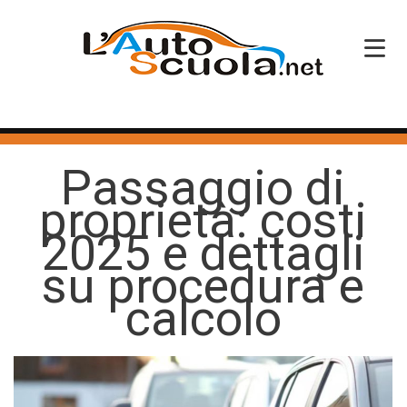
HOME
Passaggio di
SERVIZI
proprietà: costi
CORSI PATENTE
2025 e dettagli
CORSI PROFESSIONALI
su procedura e
PERCHÉ SCEGLIERCI
calcolo
BLOG
CONTATTI