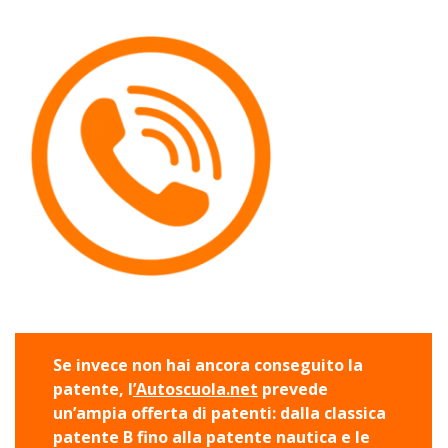
Se invece non hai ancora conseguito la
patente, l
’Autoscuola.net
prevede
un’ampia offerta di patenti: dalla classica
patente B fino alla patente nautica e le