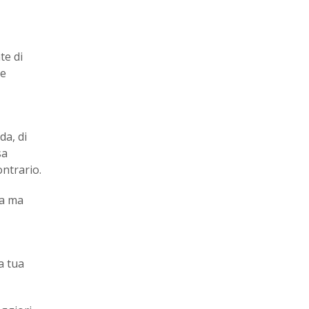
te di
te
da, di
sa
ontrario.
va ma
a tua