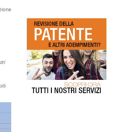
nzione
tri
ili