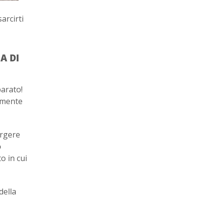
arcirti
A DI
parato!
amente
orgere
o
o in cui
della