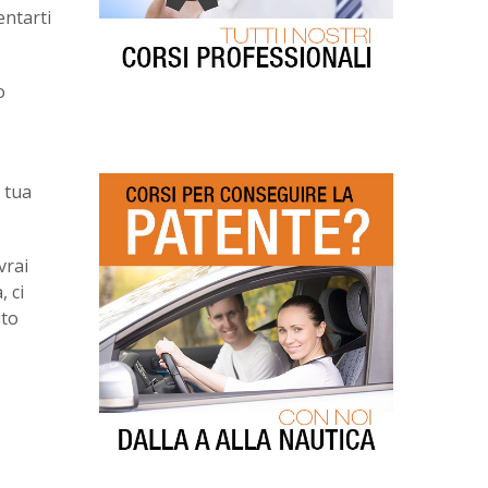
entarti
o
 tua
vrai
 ci
uto