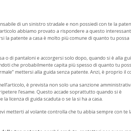
sabile di un sinistro stradale e non possiedi con te la paten
o articolo abbiamo provato a rispondere a questo interessan
arsi la patente a casa è molto più comune di quanto tu possa
a o di pantaloni e accorgersi solo dopo, quando si è alla gui
ndoti che probabilmente capita più spesso di quanto tu pos
male” mettersi alla guida senza patente. Anzi, è proprio il c
to nell’articolo, è prevista non solo una sanzione amministrati
er ripetere l’esame. Questo accade soprattutto quando si è
 la licenza di guida scaduta o se la si ha a casa.
vi metterti al volante controlla che tu abbia sempre con te l