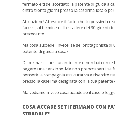
fermato e ti sei scordato la patente di guida a 
entro trenta giorni presso la caserma locale per e
Attenzione! Attestare il fatto che tu possieda re
facessi, al termine dello scadere dei 30 giorni ri
precedente.
Ma cosa succede, invece, se sei protagonista di u
patente di guida a casa?
Di norma se causi un incidente e non hai con te l
pagare una sanzione. Ma non preoccuparti: se è ve
penserà la compagnia assicurativa a risarcire tutt
presso la caserma designata con la tua patente d
Ma vediamo invece cosa accade se il caso è legg
COSA ACCADE SE TI FERMANO CON PA
STRADALE?