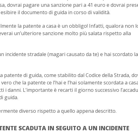
casa, dovrai pagare una sanzione pari a 41 euro e dovrai pres
sibire il documento di guida in corso di validità.
almente la patente a casa è un obbligo! Infatti, qualora non l
ceverai un’ulteriore sanzione molto più salata rispetto alla
n incidente stradale (magari causato da te) e hai scordato la
a patente di guida, come stabilito dal Codice della Strada, do
ro che la patente ce l’hai e l’hai solamente scordata a casa,
i i danni. L’importante è recarti il giorno successivo l’accad
i guida.
ermente diverso rispetto a quello appena descritto.
TENTE SCADUTA IN SEGUITO A UN INCIDENTE