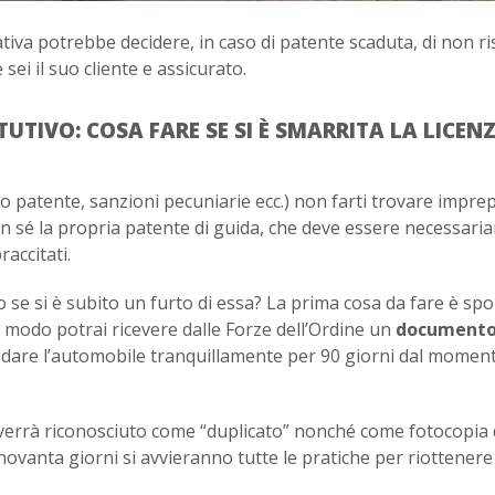
va potrebbe decidere, in caso di patente scaduta, di non ris
 sei il suo cliente e assicurato.
TIVO: COSA FARE SE SI È SMARRITA LA LICENZ
ro patente, sanzioni pecuniarie ecc.) non farti trovare impre
n sé la propria patente di guida, che deve essere necessari
raccitati.
 o se si è subito un furto di essa? La prima cosa da fare è sp
o modo potrai ricevere dalle Forze dell’Ordine un
document
uidare l’automobile tranquillamente per 90 giorni dal moment
ti verrà riconosciuto come “duplicato” nonché come fotocopia 
novanta giorni si avvieranno tutte le pratiche per riottenere