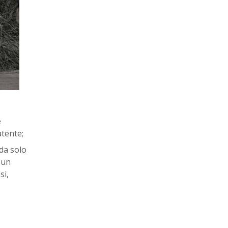
e
atente;
ida solo
 un
si,