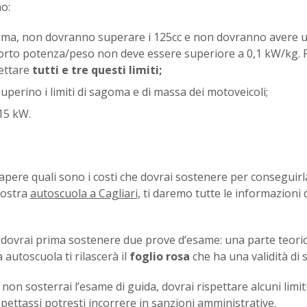
no:
rima, non dovranno superare i 125cc e non dovranno avere 
pporto potenza/peso non deve essere superiore a 0,1 kW/kg. 
ettare
tutti e tre questi limiti;
uperino i limiti di sagoma e di massa dei motoveicoli;
15 kW.
sapere quali sono i costi che dovrai sostenere per conseguirl
nostra
autoscuola a Cagliari
, ti daremo tutte le informazioni d
dovrai prima sostenere due prove d’esame: una parte teoric
a autoscuola ti rilascerà il
foglio rosa
che ha una validità di s
on sosterrai l’esame di guida, dovrai rispettare alcuni limiti
ispettassi potresti incorrere in sanzioni amministrative.