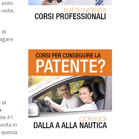
 esito
 volte,
 di
pagare
 al
o
te A1.
volta in
i questa