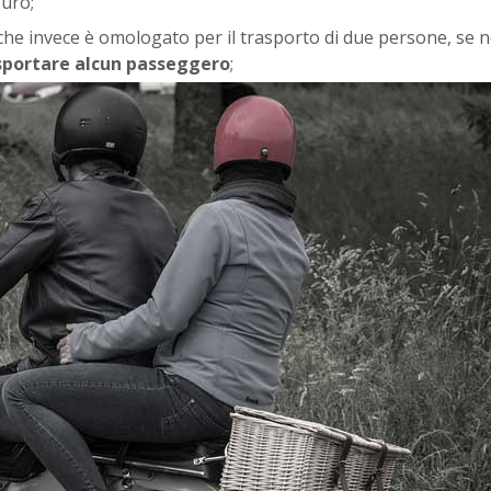
euro;
che invece è omologato per il trasporto di due persone, se n
sportare alcun passeggero
;