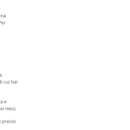
una
Per
a.
i cui hai
a e
ei mesi.
 precisi