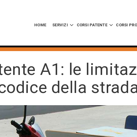
HOME
SERVIZI
CORSI PATENTE
CORSI PR
ente A1: le limitaz
codice della strad